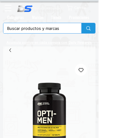
Carrito
Categorias
Marcas
Tienda
Promociones
Acumula puntos en cada compra con
Daily Rewards