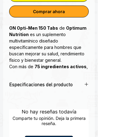
Comprar ahora
ON Opti-Men 150 Tabs
de
Optimum
Nutrition
es un suplemento
multivitamínico diseñado
específicamente para hombres que
buscan mejorar su salud, rendimiento
físico y bienestar general.
Con más de
75 ingredientes activos
,
esta fórmula avanzada incluye
vitaminas, minerales,
Especificaciones del producto
antioxidantes, aminoácidos
esenciales y extractos botánicos
🔋 Multivitamínico para hombres con
que fortalecen el sistema
más de 75 ingredientes esenciales.
inmunológico, aumentan la energía y
💥 Aumenta energía, rendimiento físico
No hay reseñas todavía
apoyan la salud muscular y metabólica.
y recuperación muscular.
Comparte tu opinión. Deja la primera
🧬 Apoya el sistema inmune, salud
reseña.
Opti-Men aporta todos los nutrientes
ósea y metabolismo masculino.
que el organismo de un hombre