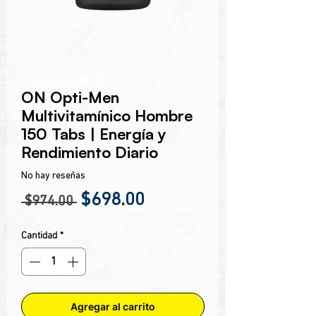
Encabezado 1
ON Opti-Men
Multivitamínico Hombre
150 Tabs | Energía y
Rendimiento Diario
No hay reseñas
Precio
Precio de oferta
$698.00
 $974.00 
Cantidad
*
Agregar al carrito