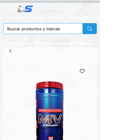
Carrito
Categorias
Marcas
Tienda
Promociones
Acumula puntos en cada compra con
Daily Rewards