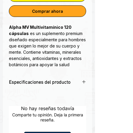
Comprar ahora
Alpha MV Multivitamínico 120
cápsulas
es un suplemento premium
diseñado especialmente para hombres
que exigen lo mejor de su cuerpo y
mente. Contiene vitaminas, minerales
esenciales, antioxidantes y extractos
botánicos para apoyar la salud
inmunológica, la energía diaria, la
concentración y el rendimiento físico.
Especificaciones del producto
Ideal para deportistas, atletas y
hombres con un estilo de vida
💊 Multivitamínico completo para
exigente.
hombres activos – Fórmula avanzada
para energía, inmunidad y vitalidad
No hay reseñas todavía
Fortalece el sistema inmunológico,
diaria..
tiene un efecto antioxidante,
Comparte tu opinión. Deja la primera
💥
Con extractos herbales y
reseña.
reduce el colesterol y disminuye la
antioxidantes
– Incluye Saw Palmetto,
viscosidad de la sangre.