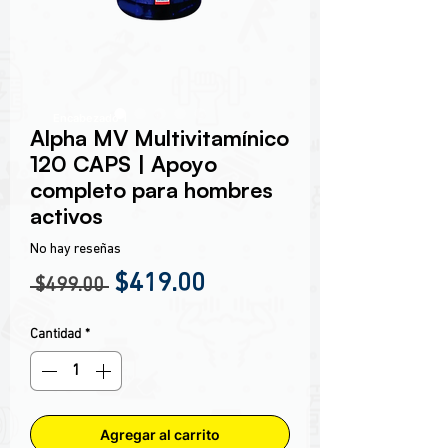
Encabezado 1
Alpha MV Multivitamínico
120 CAPS | Apoyo
completo para hombres
activos
No hay reseñas
Precio
Precio de oferta
$419.00
 $499.00 
Cantidad
*
Agregar al carrito