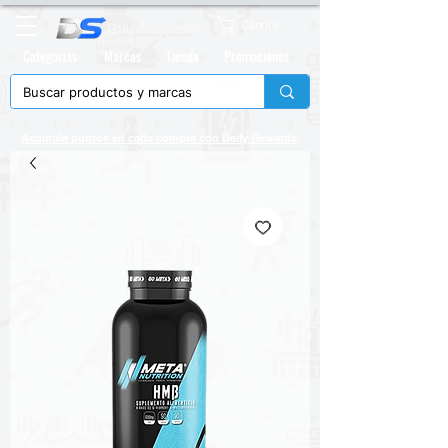
Carrito
Categorias
Marcas
Tienda
Promociones
Acumula puntos en cada compra con
Daily Rewards