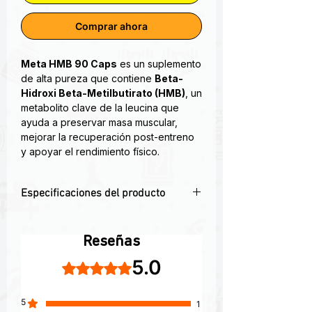
Comprar ahora
Meta HMB 90 Caps
es un suplemento
de alta pureza que contiene
Beta-
Hidroxi Beta-Metilbutirato (HMB)
, un
metabolito clave de la leucina que
ayuda a preservar masa muscular,
mejorar la recuperación post-entreno
y apoyar el rendimiento físico.
El HMB (beta-hidroxi beta-
Especificaciones del producto
metilbutirato) es un metabolito del
aminoácido Leucina (De cadena
💪
Potente acción anticatabólica:
ramificada) que juega un papel en la
Protege tu masa muscular durante
síntesis de proteínas.
Reseñas
entrenamientos intensos o déficit
5.0
Obtuvo 5 de 5 estrellas.
calórico.
Se produce naturalmente en el cuerpo
🧬
Mejora la síntesis proteica:
Apoya el
humano en niveles bajos, pero como
desarrollo de músculo magro.
suplemento nutricional puede ayudar a
5
1