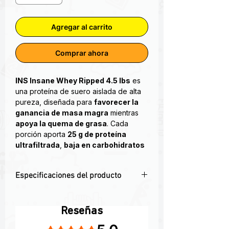
Agregar al carrito
Comprar ahora
INS Insane Whey Ripped 4.5 lbs
es
una proteína de suero aislada de alta
pureza, diseñada para
favorecer la
ganancia de masa magra
mientras
apoya la quema de grasa
. Cada
porción aporta
25 g de proteína
ultrafiltrada
,
baja en carbohidratos
y grasas
, e incluye
ingredientes
termogénicos
como
L-Carnitina
,
Especificaciones del producto
Extracto de Té Verde
y
Cafeína
Anhidra
, para maximizar el
🥤 25 g de proteína ultrafiltrada por
metabolismo y el rendimiento.
porción para construcción de músculo
Reseñas
magro
Te presentamos una nueva fórmula
Obtuvo 5 de 5 estrellas.