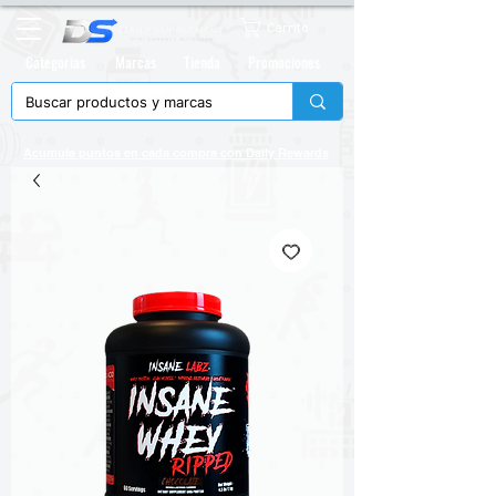
Carrito
Categorias
Marcas
Tienda
Promociones
Acumula puntos en cada compra con
Daily Rewards