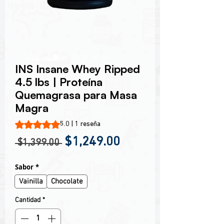
Encabezado 1
INS Insane Whey Ripped
4.5 lbs | Proteína
Quemagrasa para Masa
Magra
Según 1 reseña, la calificación es de 5.0 de 5 estrellas
5.0 | 1 reseña
Precio
Precio de oferta
$1,249.00
 $1,399.00 
Sabor
*
Vainilla
Chocolate
Cantidad
*