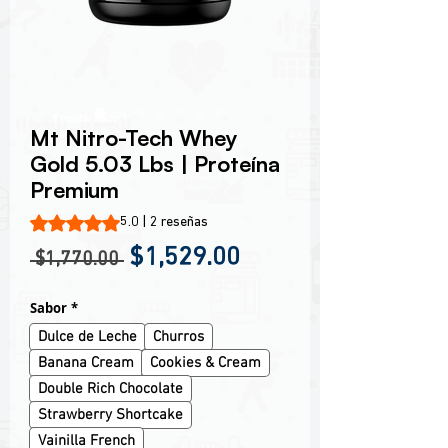
Encabezado 1
Mt Nitro-Tech Whey
Gold 5.03 Lbs | Proteína
Premium
Según 2 reseñas, la calificación es de 5.0 de 5 estrellas
5.0 | 2 reseñas
Precio
Precio de oferta
$1,529.00
 $1,770.00 
Sabor
*
Dulce de Leche
Churros
Banana Cream
Cookies & Cream
Double Rich Chocolate
Strawberry Shortcake
Vainilla French