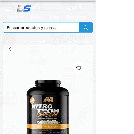
Carrito
Categorias
Marcas
Tienda
Promociones
Acumula puntos en cada compra con
Daily Rewards