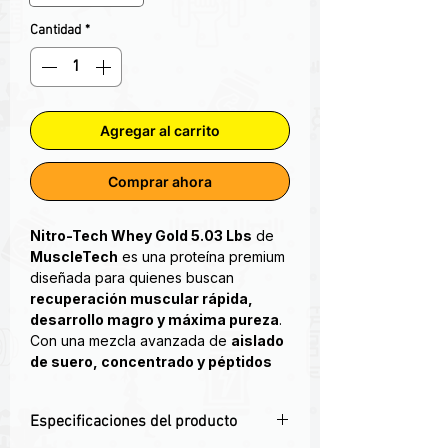
Cantidad
*
Agregar al carrito
Comprar ahora
Nitro-Tech Whey Gold 5.03 Lbs
de
MuscleTech
es una proteína premium
diseñada para quienes buscan
recuperación muscular rápida,
desarrollo magro y máxima pureza
.
Con una mezcla avanzada de
aislado
de suero, concentrado y péptidos
de suero
, esta fórmula ofrece una
absorción ultra rápida
y un perfil de
Especificaciones del producto
aminoácidos esencial para la
síntesis
proteica efectiva
.