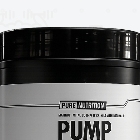
dad para acompañar a los mejores
ordena suplementos Insane Labz, sabe
incomparable sin igual por ninguna otra
imera calidad para desarrollar fuerza y ​​
a proteína de mezcla suave que es
a, antes o después de los entrenamientos,
oteína adicional sea beneficiosa.