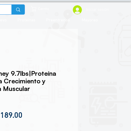
Iniciar sesión
Carrito
uevo
Proteínas
Preentrenos
Mayoreo
hey 9.7lbs|Proteína
 Crecimiento y
n Muscular
cio
Precio de oferta
,189.00