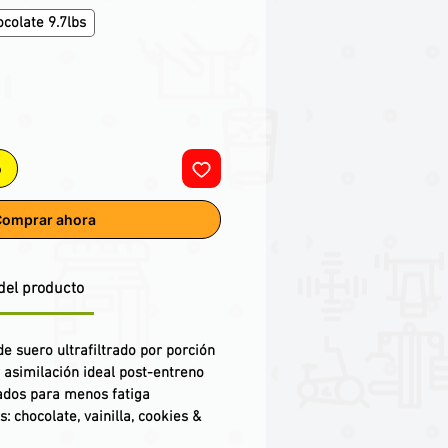
colate 9.7lbs
o
omprar ahora
del producto
de suero ultrafiltrado por porción
 asimilación ideal post-entreno
rados para menos fatiga
: chocolate, vainilla, cookies &