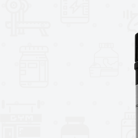
ingredientes de la más alta cali
productos del mercado. Cuando 
que está obteniendo un producto 
compañía.
Utilizando proteína de suero de pr
músculo magro, hemos creado un
excelente para desarrollar fuerz
o en cualquier momento que la pr