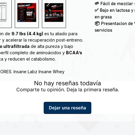
🌱 Fácil de mezclar 
✅ Bajo en lactosa y 
en grasa
📦 Presentacion de 
servicios
ón de
9.7 lbs (4.4 kg)
es tu aliado para
r y acelerar la recuperación post-entreno.
 ultrafiltrada
de alta pureza y bajo
perfil completo de aminoácidos y
BCAA’s
ca y reducen el catabolismo.
BORES. Insane Labz Insane Whey
 magros con una dosis completa de 20 g
No hay reseñas todavía
ne su entrenamiento. Con un perfil amino
Comparte tu opinión. Deja la primera reseña.
mbién aumentará su tiempo de
Dejar una reseña
cidad de mezcla de cualquier proteína en
.
abz se fabrican en sus instalaciones cGMP
sane Labz se enorgullece de los