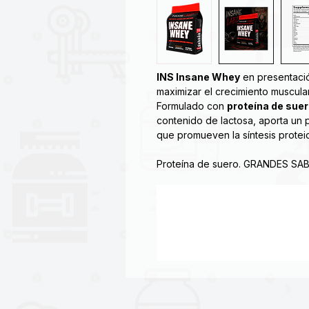
INS Insane Whey
en presentaci
maximizar el crecimiento muscula
Formulado con
proteína de suero
contenido de lactosa, aporta un 
que promueven la síntesis protei
Proteína de suero. GRANDES SA
promueve ganancias de músculos
de proteína después de que termi
de BCAA natural, Insane Whey ta
recuperación.
Insane Whey tiene la mejor capa
el mercado por un amplio margen
Todos los productos de Insane L
con los más altos estándares. In