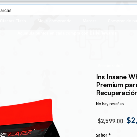
Ofertas Flash
Sigue comprando
Marcas
Comprar de n
Acumula puntos en cada compra con
Daily Rewards
Encabezado 1
Ins Insane W
Premium para
Recuperació
No hay reseñas
Pre
$2
 $2,599.00 
Sabor
*