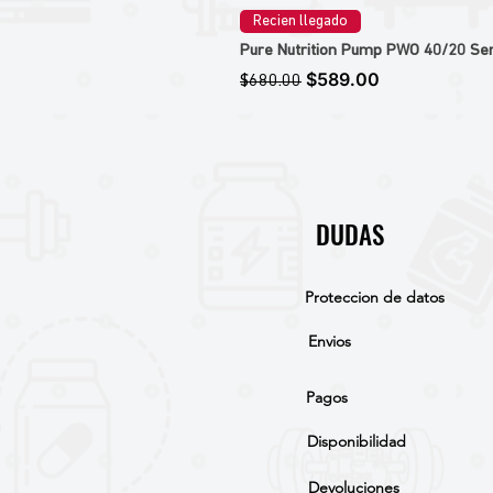
Recien llegado
Pure Nutrition Pump PWO 40/20 Ser
Precio
Precio de oferta
$589.00
$680.00
DUDAS
Proteccion de datos
Envios
Pagos
Disponibilidad
Devoluciones