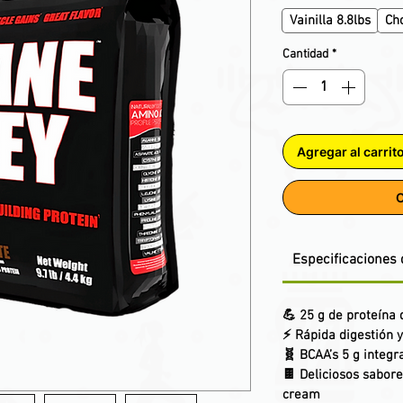
Vainilla 8.8lbs
Cho
Cantidad
*
Agregar al carrit
C
Especificaciones 
💪 25 g de proteína 
⚡ Rápida digestión y
🧬 BCAA’s 5 g integ
🍫 Deliciosos sabores
cream