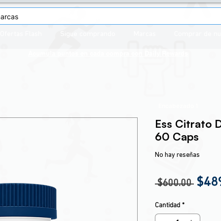
Ofertas Flash
Sigue comprando
Marcas
Comprar de n
Acumula puntos en cada compra con
Daily Rewards
Encabezado 1
Ess Citrato
60 Caps
No hay reseñas
Prec
$48
 $600.00 
Cantidad
*