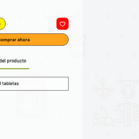
o
omprar ahora
del producto
 tabletas