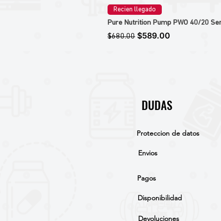
Recien llegado
Pure Nutrition Pump PWO 40/20 Ser
Precio
Precio de oferta
$589.00
$680.00
DUDAS
Proteccion de datos
Envios
Pagos
Disponibilidad
Devoluciones