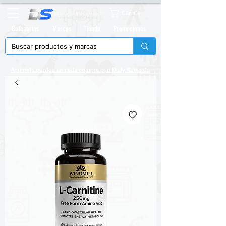
Carrito
Categorias
Marcas
Tienda
Promociones
Acumula puntos en cada compra con
Daily Rewards