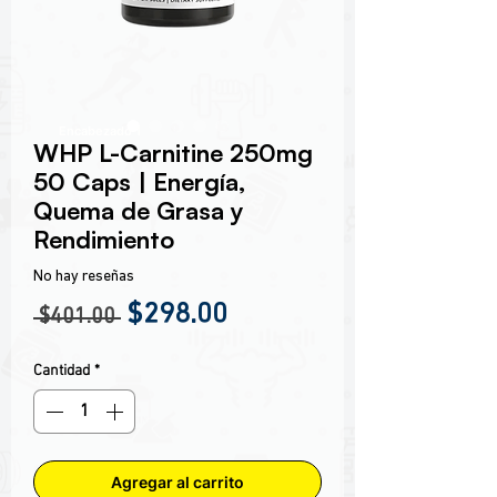
Encabezado 1
WHP L-Carnitine 250mg
50 Caps | Energía,
Quema de Grasa y
Rendimiento
No hay reseñas
Precio
Precio de oferta
$298.00
 $401.00 
Cantidad
*
Agregar al carrito