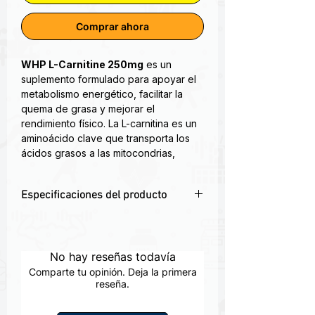
Comprar ahora
WHP L-Carnitine 250mg
es un
suplemento formulado para apoyar el
metabolismo energético, facilitar la
quema de grasa y mejorar el
rendimiento físico. La L-carnitina es un
aminoácido clave que transporta los
ácidos grasos a las mitocondrias,
donde se transforman en energía.
Especificaciones del producto
La L-Carnitina le proporciona 250 mg
de aminoácido de forma libre, junto
💊 250mg de L-Carnitine pura por
con 116 mg de calcio y 60 mg de
cápsula
fósforo por cápsula. Un aminoácido
🔥 Favorece la oxidación de grasa y la
No hay reseñas todavía
no esencial que ayuda a mantener una
energía
buena salud general.
Comparte tu opinión. Deja la primera
⚡ Aumenta el rendimiento y la
reseña.
resistencia física
Apoya la Salud Cardiovascular