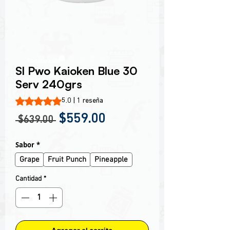
Encabezado 1
Sl Pwo Kaioken Blue 30
Serv 240grs
Según 1 reseña, la calificación es de 5.0 de 5 estrellas
5.0 | 1 reseña
Precio
Precio de oferta
$559.00
 $639.00 
Sabor
*
Grape
Fruit Punch
Pineapple
Cantidad
*