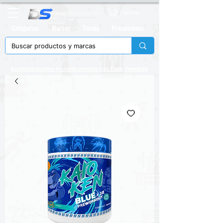
Carrito
Categorias
Marcas
Tienda
Promociones
Acumula puntos en cada compra con
Daily Rewards