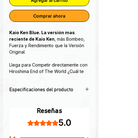
Agregar al carrito
Comprar ahora
Kaio Ken Blue. La versión mas
reciente de Kaio Ken
, más Bombeo,
Fuerza y Rendimiento que la Versión
Original.
Llega para Competir directamente con
Hiroshima End of The World ¿Cuál te
Proporcionará los Mejores
Entrenamientos de tu Vida? ¿Cuál de
Especificaciones del producto
ellos será Digno de llevar el título de
“El Rey de los Pre Entrenos”?
Presentacion de 30 serv
Descúbrelo tú Mismo. Si ya habías
conseguido dominar el poder que Kaio
Reseñas
Ken Black daba a tu cuerpo, es hora
5.0
Obtuvo 5 de 5 estrellas.
de probar Kaio Ken Blue, una versión
más estable de estimulantes
acompañado de Mayor Fuerza, Más
5