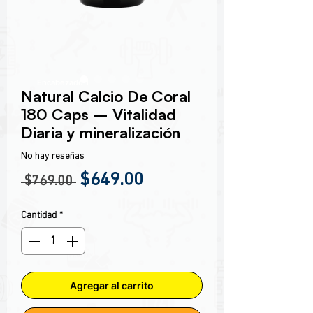
Encabezado 1
Natural Calcio De Coral
180 Caps – Vitalidad
Diaria y mineralización
No hay reseñas
Precio
Precio de oferta
$649.00
 $769.00 
Cantidad
*
Agregar al carrito