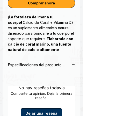
Comprar ahora
¡La fortaleza del mar a tu
cuerpo!
Calcio de Coral + Vitamina D3
es un suplemento alimenticio natural
diseñado para brindarle a tu cuerpo el
soporte que requiere.
Elaborado con
calcio de coral marino, una fuente
natural de calcio altamente
biodisponible, y vitamina D3
, esta
fórmula sinérgica aporta nutrientes
Especificaciones del producto
importantes para tu cuerpo.
🦴 Aporta minerales esenciales para
¿Por qué elegir Calcio de Coral +
huesos y dientes
Vitamina D3?
✅ Ideal para adultos mayores y
No hay reseñas todavía
mujeres menopáusicas
🪸
Fuente natural de calcio:
El
Comparte tu opinión. Deja la primera
🌿 Producto natural, sin aditivos
reseña.
calcio de coral marino es una forma
artificiales
natural y bien tolerada de calcio.
💊 Alta absorción y biodisponibilidad
🪸
Combinación sinérgica:
El
Dejar una reseña
📦 Contenido de 180 Cápsulas de calcio
calcio y la vitamina D3 trabajan