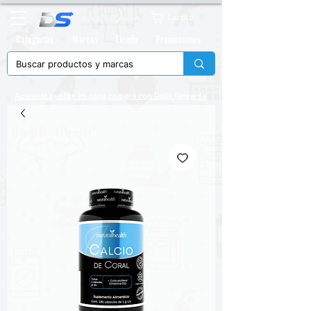
Carrito
Categorias
Marcas
Tienda
Promociones
Acumula puntos en cada compra con
Daily Rewards