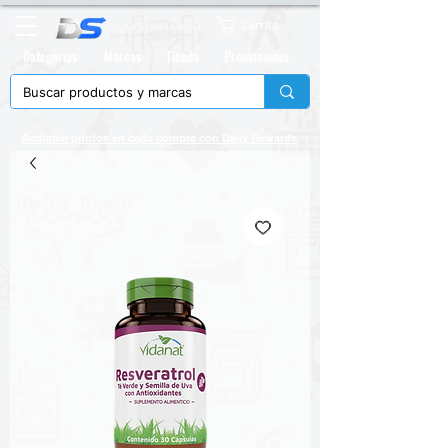
Carrito
Categorias
Marcas
Tienda
Promociones
Acumula puntos en cada compra con
Daily Rewards