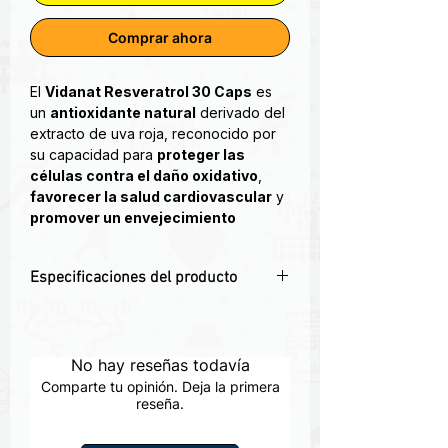
Comprar ahora
El
Vidanat Resveratrol 30 Caps
es
un
antioxidante natural
derivado del
extracto de uva roja, reconocido por
su capacidad para
proteger las
células contra el daño oxidativo
,
favorecer la salud cardiovascular
y
promover un envejecimiento
saludable
.
Especificaciones del producto
El
resveratrol
es un polifenol natural
presente en la piel de las uvas,
🍇
Resveratrol natural con extracto de
conocido por sus efectos
uva roja.
antienvejecimiento,
💪
Antioxidante celular
que combate
No hay reseñas todavía
antiinflamatorios y
radicales libres.
cardioprotectores
. Este suplemento
Comparte tu opinión. Deja la primera
❤️
Favorece la salud cardiovascular y
reseña.
de
Vidanat®
ayuda a mantener la
circulación.
vitalidad, mejorar la circulación y