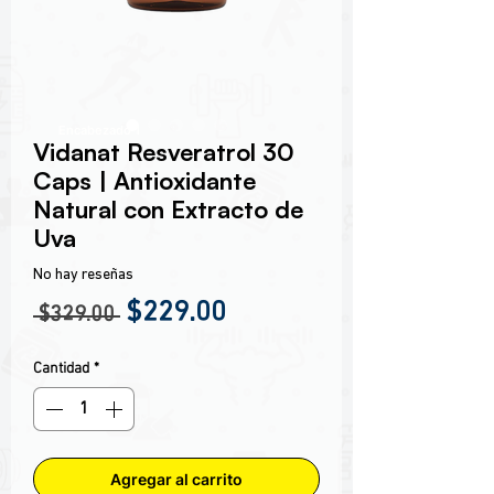
Encabezado 1
Vidanat Resveratrol 30
Caps | Antioxidante
Natural con Extracto de
Uva
No hay reseñas
Precio
Precio de oferta
$229.00
 $329.00 
Cantidad
*
Agregar al carrito