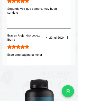
Obtuvo 5 de 5 estrellas.
Segunda vez que compro, muy buen
servicio
¿Te resultó útil?
Sí
Brayan Alejandro López
•
23 jul 2024
Ibarra
Obtuvo 5 de 5 estrellas.
Excelente página la mejor
¿Te resultó útil?
Sí