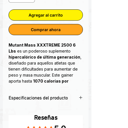
Agregar al carrito
Comprar ahora
Mutant Mass XXXTREME 2500 6
Lbs
es un poderoso suplemento
hipercalórico de última generación
,
diseñado para aquellos atletas que
tienen dificultades para aumentar de
peso y masa muscular. Este gainer
aporta hasta
1070 calorías por
servicio
cuando se mezcla con leche,
incluyendo una combinación de 30
g
Especificaciones del producto
de proteína multifuente
,
carbohidratos de alta calidad y grasas
⚡ Ganador de masa hipercalórico con
saludables.
hasta
1070 calorías
por porción
Reseñas
💪 30
g de proteína
para crecimiento y
MUTANT MASS XXXTREME 2500.
Obtuvo 5 de 5 estrellas.