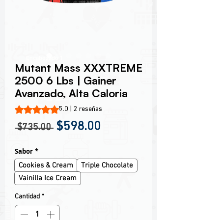
Encabezado 1
Mutant Mass XXXTREME
2500 6 Lbs | Gainer
Avanzado, Alta Caloria
Según 2 reseñas, la calificación es de 5.0 de 5 estrellas
5.0 | 2 reseñas
Precio
Precio de oferta
$598.00
 $735.00 
Sabor
*
Cookies & Cream
Triple Chocolate
Vainilla Ice Cream
Cantidad
*