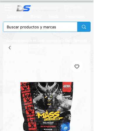
Carrito
Categorias
Marcas
Tienda
Promociones
Acumula puntos en cada compra con
Daily Rewards