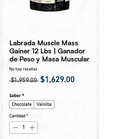
Encabezado 1
Labrada Muscle Mass
Gainer 12 Lbs | Ganador
de Peso y Masa Muscular
No hay reseñas
Precio
Precio de oferta
$1,629.00
 $1,959.00 
Sabor
*
Chocolate
Vainilla
Cantidad
*