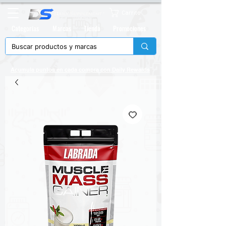
Carrito
Categorias
Marcas
Tienda
Promociones
Acumula puntos en cada compra con
Daily Rewards