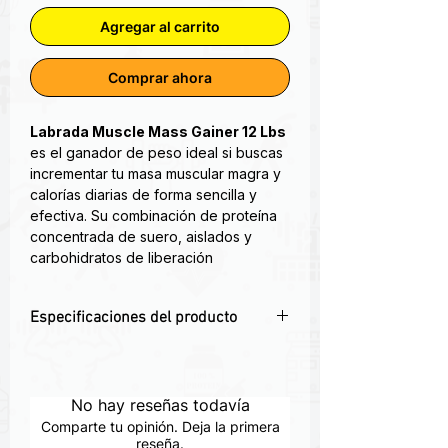
Agregar al carrito
Comprar ahora
Labrada Muscle Mass Gainer 12 Lbs
es el ganador de peso ideal si buscas
incrementar tu masa muscular magra y
calorías diarias de forma sencilla y
efectiva. Su combinación de proteína
concentrada de suero, aislados y
carbohidratos de liberación
prolongada favorece la recuperación
muscular, el desarrollo de fuerza y el
Especificaciones del producto
aumento de volumen.
💪 52g de proteína por servicio
– Apoya
MUSCLE MASS GAINER
de Labrada
el desarrollo muscular máximo
fue creado por nuestro equipo de
⚡ 252g de carbohidratos complejos
–
No hay reseñas todavía
Investigación y Desarrollo de Labrada
Energía sostenida y aumento calórico
para ayudarte a ganar peso muscular
Comparte tu opinión. Deja la primera
🥤 Mezcla fácil y sin grumos
reseña.
– Textura
rápido. Es un batido de constructivismo