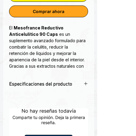
Comprar ahora
El
Mesofrance Reductivo
Anticelulítico 90 Caps
es un
suplemento avanzado formulado para
combatir la celulitis, reducir la
retención de líquidos y mejorar la
apariencia de la piel desde el interior.
Gracias a sus extractos naturales con
propiedades drenantes, diuréticas y
lipolíticas, ayuda a moldear tu figura y
Especificaciones del producto
a mejorar la circulación.
✅
Combate la celulitis
– Fórmula
Reductivo Anticelulítico es un
especializada para reducir piel de
suplemento formulado a partir de
naranja
No hay reseñas todavía
ingredientes con propiedades
💧
Efecto drenante
– Elimina líquidos
reductivas innovadoras para reducir la
Comparte tu opinión. Deja la primera
retenidos y reduce hinchazón
reseña.
grasa localizada y mejorar la
🔥
Estimula el metabolismo
– Con té
apariencia de la piel en áreas