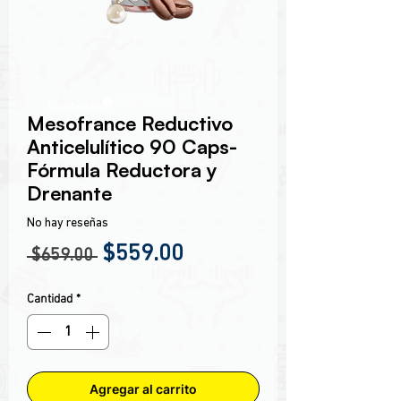
Encabezado 1
Mesofrance Reductivo
Anticelulítico 90 Caps-
Fórmula Reductora y
Drenante
No hay reseñas
Precio
Precio de oferta
$559.00
 $659.00 
Cantidad
*
Agregar al carrito