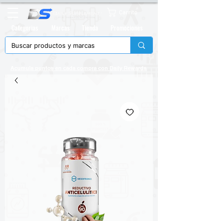
Carrito
Categorias
Marcas
Tienda
Promociones
Acumula puntos en cada compra con
Daily Rewards