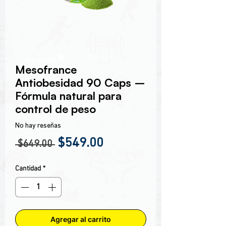
Encabezado 1
Mesofrance
Antiobesidad 90 Caps –
Fórmula natural para
control de peso
No hay reseñas
Precio
Precio de oferta
$549.00
 $649.00 
Cantidad
*
Agregar al carrito