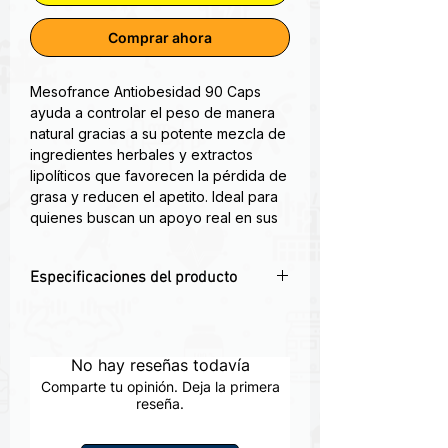
Comprar ahora
Mesofrance Antiobesidad 90 Caps
ayuda a controlar el peso de manera
natural gracias a su potente mezcla de
ingredientes herbales y extractos
lipolíticos que favorecen la pérdida de
grasa y reducen el apetito. Ideal para
quienes buscan un apoyo real en sus
objetivos de reducción de peso y
salud metabólica.
Especificaciones del producto
Formulado con activos que impulsan la
pérdida de grasa corporal para evitar
✅
Control de peso efectivo
– Ayuda a
la ganancia de peso, además
reducir el exceso de grasa corporal y
disminuye el apetito y acelera el
controlar el apetito.
No hay reseñas todavía
proceso de absorción de calorías y
🌿
Fórmula natural segura
– Contiene
carbohidratos ¡Acelera tu metabolismo
Comparte tu opinión. Deja la primera
ingredientes herbales y extractos
reseña.
y controla tu apetito! Este potente
lipolíticos de alta calidad.
suplemento bloquea la absorción de