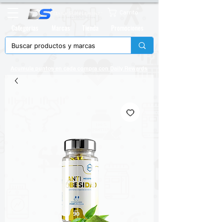
Carrito
Categorias
Marcas
Tienda
Promociones
Acumula puntos en cada compra con
Daily Rewards