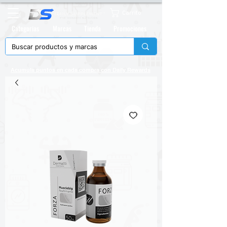
Carrito
Categorias
Marcas
Tienda
Promociones
Acumula puntos en cada compra con
Daily Rewards