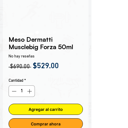
Encabezado 1
Meso Dermatti
Musclebig Forza 50ml
No hay reseñas
Precio
Precio de oferta
$529.00
 $690.00 
Cantidad
*
Agregar al carrito
Comprar ahora