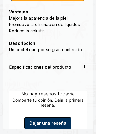
Ventajas
Mejora la aparencia de la piel.
Promueve la eliminación de líquidos
Reduce la celulitis.
Descripcion
Un coctel que por su gran contenido
en vitaminas favorece la contracción y
ganancia muscular, gracias a la cisteína
Especificaciones del producto
lñas células están protegidas de
agentes oxidantes y evita su
🏋️ Relación entre tonicidad muscular y
envejecimiento.
apariencia física
La percepción visual de la musculatura
No hay reseñas todavía
depende tanto del desarrollo muscular
Comparte tu opinión. Deja la primera
como de la calidad y firmeza de los
reseña.
tejidos que la recubren.
🧬 Participación de vitaminas y
Dejar una reseña
cofactores metabólicos
Vitaminas del complejo B, vitamina C y