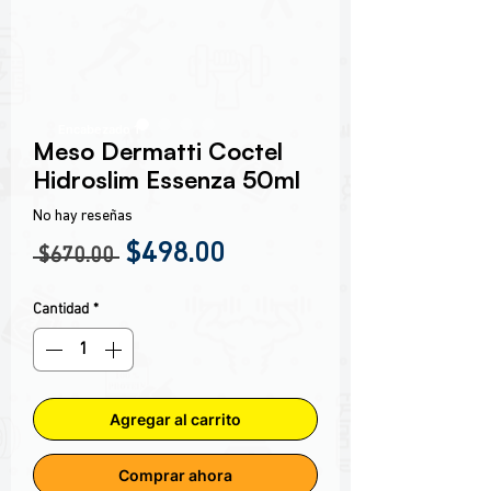
Encabezado 1
Meso Dermatti Coctel
Hidroslim Essenza 50ml
No hay reseñas
Precio
Precio de oferta
$498.00
 $670.00 
Cantidad
*
Agregar al carrito
Comprar ahora