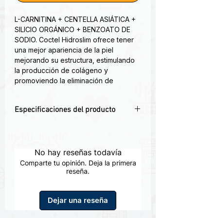
L-CARNITINA + CENTELLA ASIÁTICA +
SILICIO ORGÁNICO + BENZOATO DE
SODIO. Coctel Hidroslim ofrece tener
una mejor apariencia de la piel
mejorando su estructura, estimulando
la producción de colágeno y
promoviendo la eliminación de
líquidos, mejorando celulitis. También
reduce la grasa localizada para
Especificaciones del producto
oxidarla en forma de energía, al mismo
tiempo manteniendo la elasticidad de
🏋️ Relación entre calidad de la piel y
la piel.
definición muscular
Apariencia y firmeza de los tejidos.
No hay reseñas todavía
💧 Importancia del equilibrio de
Comparte tu opinión. Deja la primera
líquidos corporales
reseña.
Disminuye la retención de líquidos.
🧬 Participación del colágeno en los
Dejar una reseña
tejidos
El colágeno para la firmeza y