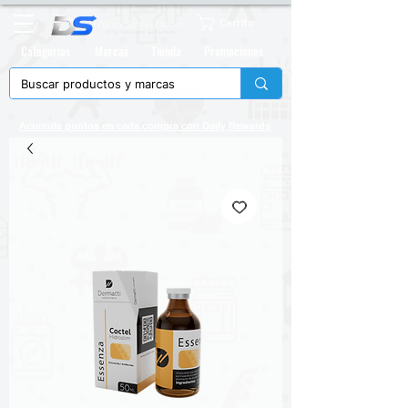
Carrito
Categorias
Marcas
Tienda
Promociones
Acumula puntos en cada compra con
Daily Rewards