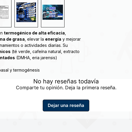
un
termogénico de alta eficacia
,
ma de grasa
, elevar la
energía
y mejorar
namientos o actividades diarias. Su
nicos
(té verde, cafeína natural, extracto
entados
(DMHA, eria jarensis)
asal y termogénesis
cilitar el déficit calórico
No hay reseñas todavía
es ni fatiga
Comparte tu opinión. Deja la primera reseña.
vación mental
poral, mientras mantiene su músculo
Dejar una reseña
als Stimerex-ES es un suplemento de
nta al almacenamiento de grasa corporal
 y otras áreas molestas. La fórmula
 efedra, yohimbe y extracto de té verde,
, supresión del apetito y pérdida