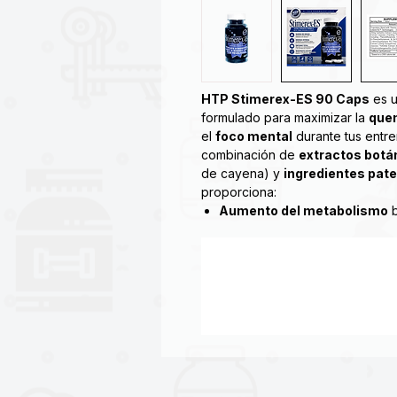
HTP Stimerex-ES 90 Caps
es 
formulado para maximizar la
que
el
foco mental
durante tus entre
combinación de
extractos botá
de cayena) y
ingredientes pat
proporciona:
Aumento del metabolismo
b
Supresión del apetito
para fa
Energía prolongada
sin bajon
Mejora del enfoque
y la moti
¿Está buscando perder grasa cor
creciendo? Hi-Tech Pharmaceutic
pérdida de peso popular que apu
obstinado en abdominales, muslos
contiene una mezcla sinérgica de
proporcionando energía sostenida