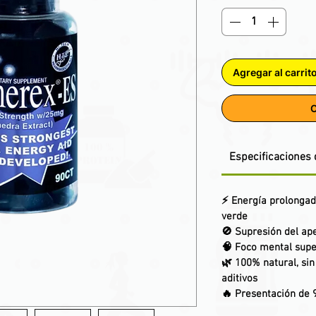
Agregar al carrit
C
Especificaciones 
⚡
Energía prolonga
verde
🚫
Supresión del ape
🧠
Foco mental supe
🌿
100% natural
, si
aditivos
🔥 Presentación de 