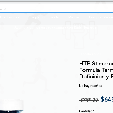
Ofertas Flash
Sigue comprando
Marcas
Comprar de n
Acumula puntos en cada compra con
Daily Rewards
Encabezado 1
HTP Stimere
Formula Ter
Definicion y
No hay reseñas
Prec
$64
 $789.00 
Cantidad
*