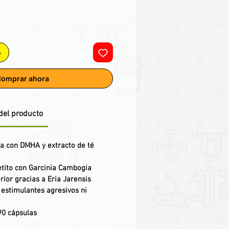
o
omprar ahora
del producto
da
con DMHA y extracto de té
tito
con Garcinia Cambogia
rior
gracias a Eria Jarensis
n estimulantes agresivos ni
90 cápsulas