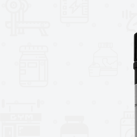
significativa de grasa.
Stimerex-ES estimula la termogé
mientras soporta energía limpia y 
de grasa son partes importantes 
de alimentos, el estrés y el est
personas experimentan fácilmente
ingredientes que apoyan su esta
perder peso sin experimentar un