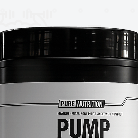
nesis, incrementando su metabolismo
sin fluctuaciones. La energía y la pérdida
del logro de sus metas, pero los antojos
ado de ánimo son problemas que las
 durante la dieta. Stimerex-ES contiene
do de ánimo y antojos para que pueda
a montaña rusa emocional en el proceso.