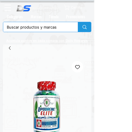
Carrito
Categorias
Marcas
Tienda
Promociones
Acumula puntos en cada compra con
Daily Rewards