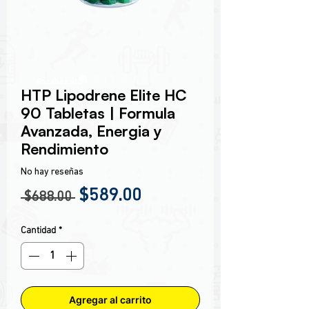
Encabezado 1
HTP Lipodrene Elite HC
90 Tabletas | Formula
Avanzada, Energia y
Rendimiento
No hay reseñas
Precio
Precio de oferta
$589.00
 $688.00 
Cantidad
*
Agregar al carrito