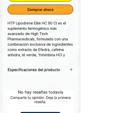
Comprar ahora
HTP Lipodrene Elite HC 90 Ct es el
suplemento termogénico más
avanzado de High Tech
Pharmaceuticals, formulado con una
combinación exclusiva de ingredientes
como extracto de Efedra, cafeína
anhidra, té verde, Yohimbina HCl y
otros estimulantes de última
generación. Este potente quemador
Especificaciones del producto
de grasa ofrece una fórmula de acción
rápida que favorece la pérdida de
🔥Pérdida de grasa acelerada
: Activa la
peso, mejora la energía sostenida y
lipólisis y ayuda a eliminar la grasa
eleva el enfoque mental sin
rebelde.
No hay reseñas todavía
comprometer el rendimiento.
🌿Con extracto de efedra natural
:
Comparte tu opinión. Deja la primera
Potente estimulante para resultados
reseña.
¡El Lipodrene más fuerte jamás
avanzados.
formulado!