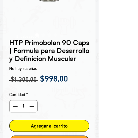
Encabezado 1
HTP Primobolan 90 Caps
| Formula para Desarrollo
y Definicion Muscular
No hay reseñas
Precio
Precio de oferta
$998.00
 $1,300.00 
Cantidad
*
Agregar al carrito