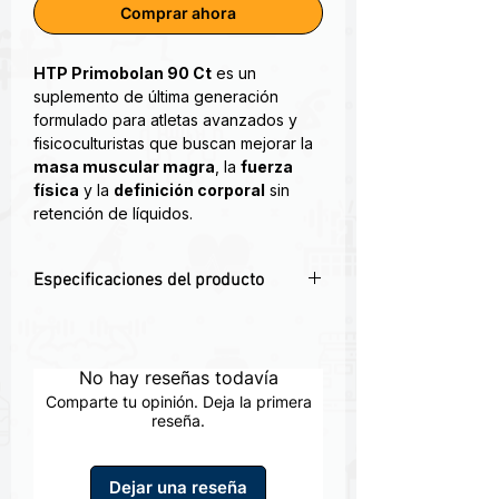
Comprar ahora
HTP Primobolan 90 Ct
es un
suplemento de última generación
formulado para atletas avanzados y
fisicoculturistas que buscan mejorar la
masa muscular magra
, la
fuerza
física
y la
definición corporal
sin
retención de líquidos.
Primobolan® aumenta la retención de
Especificaciones del producto
nitrógeno, lo que a su vez mejora la
síntesis de proteínas en el tejido
💪 Fórmula avanzada para ganancia
muscular. Esto permite un aumento de
muscular limpia y definición extrema
la actividad anabólica y crea un
⚙️ Potente anabólico natural sin
No hay reseñas todavía
entorno que permite que su cuerpo
efectos hormonales negativos
desarrolle músculo a un ritmo mucho
Comparte tu opinión. Deja la primera
🔥 Ideal para ciclos de definición o
reseña.
más rápido. Además, Primobolan® es
recomposición corporal
una excelente opción para ayudar a
🌿 Libre de esteroides y 100% legal
preservar el tejido muscular magro,
Dejar una reseña
incluso durante períodos de
📦 Presentación 90 cápsulas por