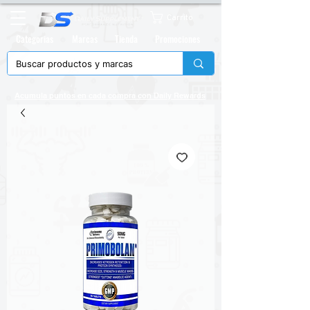
Carrito
Categorias
Marcas
Tienda
Promociones
Acumula puntos en cada compra con
Daily Rewards