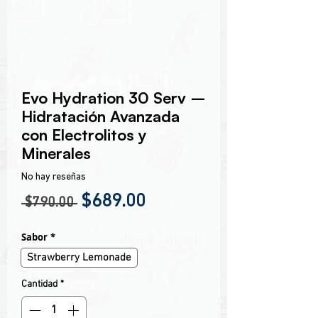
Encabezado 1
Evo Hydration 30 Serv –
Hidratación Avanzada
con Electrolitos y
Minerales
No hay reseñas
Precio
Precio de oferta
$689.00
 $790.00 
Sabor
*
Strawberry Lemonade
Cantidad
*