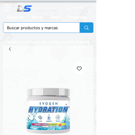
Carrito
Categorias
Marcas
Tienda
Promociones
Acumula puntos en cada compra con
Daily Rewards