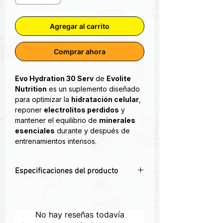
Agregar al carrito
Comprar ahora
Evo Hydration 30 Serv
de
Evolite
Nutrition
es un suplemento diseñado
para optimizar la
hidratación celular
,
reponer
electrolitos perdidos
y
mantener el equilibrio de
minerales
esenciales
durante y después de
entrenamientos intensos.
Tanto los deportistas de élite como los
Especificaciones del producto
entusiastas del fitness deberían estar
de acuerdo en que la hidratación es
✅ Fórmula completa de
electrolitos y
increíblemente importante. Pero ¿por
minerales esenciales
qué conformarse con un polvo
💧 Ideal para mantenerte hidratado
No hay reseñas todavía
hidratante común cuando se puede