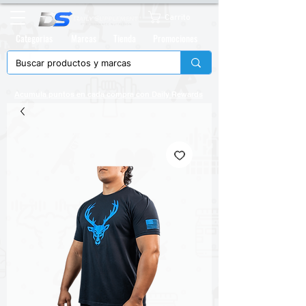
Carrito
Categorias
Marcas
Tienda
Promociones
Acumula puntos en cada compra con
Daily Rewards