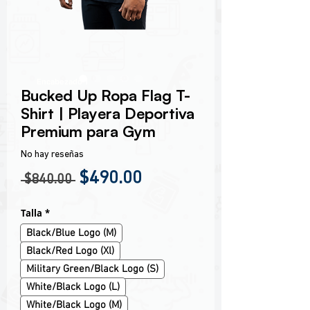
Encabezado 1
Bucked Up Ropa Flag T-
Shirt | Playera Deportiva
Premium para Gym
No hay reseñas
Precio
Precio de oferta
$490.00
 $840.00 
Talla
*
Black/Blue Logo (M)
Black/Red Logo (Xl)
Military Green/Black Logo (S)
White/Black Logo (L)
White/Black Logo (M)