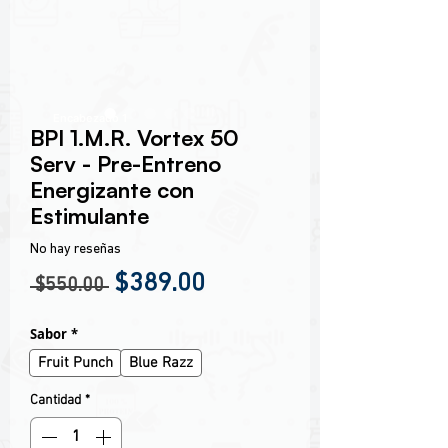
Encabezado 1
BPI 1.M.R. Vortex 50
Serv - Pre-Entreno
Energizante con
Estimulante
No hay reseñas
Precio
Precio de oferta
$389.00
 $550.00 
Sabor
*
Fruit Punch
Blue Razz
Cantidad
*