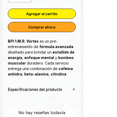
Agregar al carrito
Comprar ahora
BPI 1.M.R. Vortex
es un pre-
entrenamiento de
fórmula avanzada
diseñado para brindar un
estallido de
energía
,
enfoque mental
y
bombeo
muscular
duradero. Cada servicio
entrega una combinación de
cafeína
anhidra
,
beta-alanina
,
citrulina
malato
y
nootrópicos
, optimizada
para potenciar tus entrenamientos más
Especificaciones del producto
intensos.
⚡
Pre-entreno ultra potente
con 300
PRE ENTRENO BPI 1.M.R. VORTEX 50
mg de cafeína anhidra
SERV
💥
Mejora tu pump
con citrulina malato
No hay reseñas todavía
Contiene 150 gr