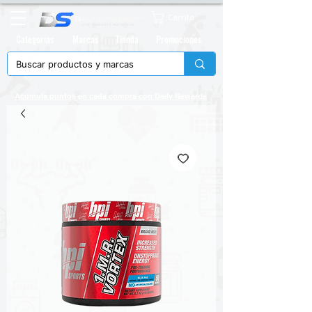
Carrito
Categorias
Marcas
Tienda
Promociones
Acumula puntos en cada compra con
Daily Rewards