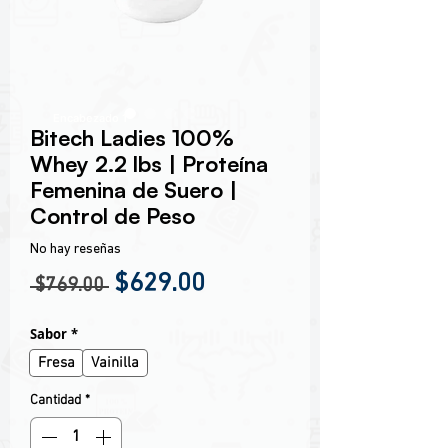
Encabezado 1
Bitech Ladies 100%
Whey 2.2 lbs | Proteína
Femenina de Suero |
Control de Peso
No hay reseñas
Precio
Precio de oferta
$629.00
 $769.00 
Sabor
*
Fresa
Vainilla
Cantidad
*