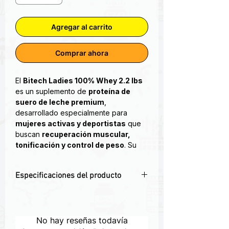
Agregar al carrito
Comprar ahora
El
Bitech Ladies 100% Whey 2.2 lbs
es un suplemento de
proteína de
suero de leche premium
,
desarrollado especialmente para
mujeres activas y deportistas
que
buscan
recuperación muscular,
tonificación y control de peso
. Su
fórmula está diseñada para ofrecer un
alto aporte proteico con bajo
Especificaciones del producto
contenido de carbohidratos y
grasas
, lo que lo convierte en el
🌸
Fórmula diseñada para mujeres
–
aliado perfecto para
objetivos de
Apoya la tonificación y la definición
pérdida de grasa, definición y
muscular.
No hay reseñas todavía
mantenimiento de masa magra
.