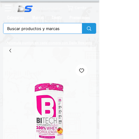
Carrito
Categorias
Marcas
Tienda
Promociones
Acumula puntos en cada compra con
Daily Rewards