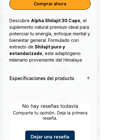
Comprar ahora
Descubre
Alpha Shilajit 30 Caps
, el
suplemento natural premium ideal para
potenciar tu energía, enfoque mental y
bienestar general. Formulado con
extracto de
Shilajit puro y
estandarizado
, este adaptógeno
milenario proveniente del Himalaya
está diseñado para
mejorar el
rendimiento físico, mental y sexual
,
Especificaciones del producto
ayudando a tu cuerpo a adaptarse al
estrés, combatir la fatiga y promover
⚡
Energía Natural y Duradera:
Aumenta
una vitalidad sostenida.
la vitalidad física y mental sin
estimulantes artificiales.
No hay reseñas todavía
Shilajit ha sido conocido y utilizado
🧠
Mejora Cognitiva:
Favorece la
durante siglos, como
Comparte tu opinión. Deja la primera
concentración, memoria y claridad
reseña.
un rejuvenecedor y como compuesto
mental.
anti-envejecimiento.
💪
Rendimiento Físico Óptimo:
Ideal
Dejar una reseña
Beneficios:
para deportistas o personas activas.