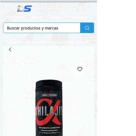
Carrito
Categorias
Marcas
Tienda
Promociones
Acumula puntos en cada compra con
Daily Rewards