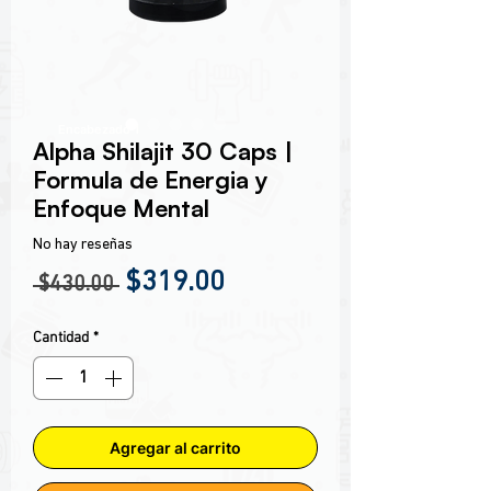
Encabezado 1
Alpha Shilajit 30 Caps |
Formula de Energia y
Enfoque Mental
No hay reseñas
Precio
Precio de oferta
$319.00
 $430.00 
Cantidad
*
Agregar al carrito