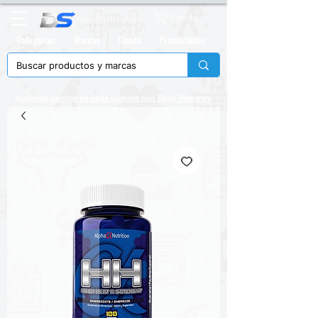
Carrito
Categorias
Marcas
Tienda
Promociones
Acumula puntos en cada compra con
Daily Rewards