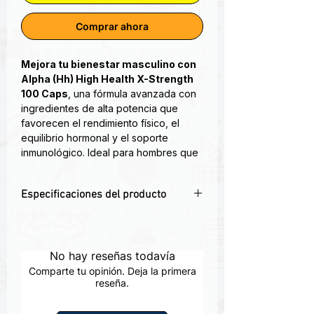
Comprar ahora
Mejora tu bienestar masculino con
Alpha (Hh) High Health X-Strength
100 Caps
, una fórmula avanzada con
ingredientes de alta potencia que
favorecen el rendimiento físico, el
equilibrio hormonal y el soporte
inmunológico. Ideal para hombres que
buscan optimizar su salud diaria, esta
fórmula contiene extractos naturales y
Especificaciones del producto
micronutrientes clave que promueven
la vitalidad y energía de forma segura.
💪
Fórmula X-Strength:
Máxima
potencia para apoyar la salud y energía
Podemos definir un termogénico como
masculinas.
No hay reseñas todavía
cualquier sustancia, que activa o
🌿
Con ingredientes naturales:
aumenta el metabolismo que aumenta
Comparte tu opinión. Deja la primera
Extractos herbales y micronutrientes
reseña.
la temperatura del cuerpo, que a su
clave.
vez nos ayuda a perder grasa