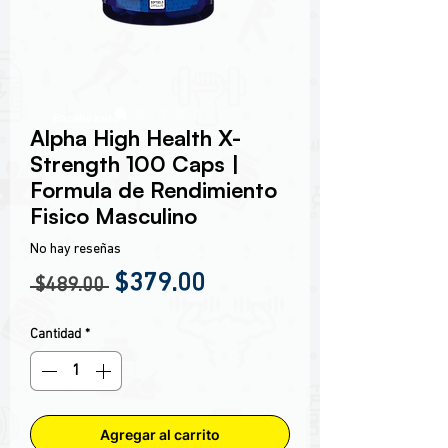
Encabezado 1
Alpha High Health X-
Strength 100 Caps |
Formula de Rendimiento
Fisico Masculino
No hay reseñas
Precio
Precio de oferta
$379.00
 $489.00 
Cantidad
*
Agregar al carrito