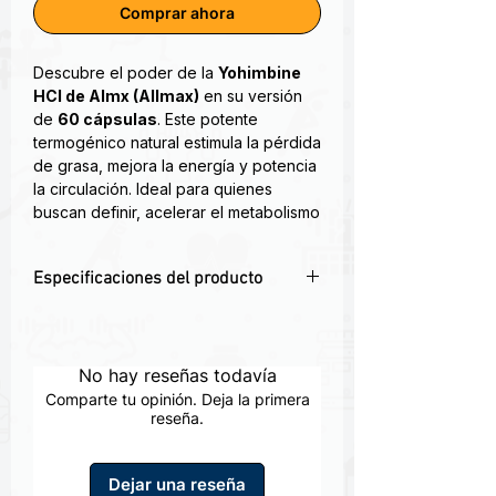
Comprar ahora
Descubre el poder de la
Yohimbine
HCl de Almx (Allmax)
en su versión
de
60 cápsulas
. Este potente
termogénico natural estimula la pérdida
de grasa, mejora la energía y potencia
la circulación. Ideal para quienes
buscan definir, acelerar el metabolismo
y obtener resultados reales en su
entrenamiento diario.
Especificaciones del producto
ALLMAX Yohimbina + Rauwolscina
🔥 Acelerador de metabolismo
–
(alfa-yohimbina) son las versiones
Estimula la quema de grasa de forma
sintéticas puras de Pausinystalia
natural.
No hay reseñas todavía
yohimbe y Rauwolfia serpentina; miles
💪 Energía y resistencia física
– Ideal
de veces más potentes que los
Comparte tu opinión. Deja la primera
para entrenamientos intensos y cardio.
reseña.
extractos herbales originales de los
🎯 Apoyo en definición muscular
–
que se aislaron.
Maximiza el proceso de oxidación de
Dejar una reseña
Se utiliza con más frecuencia para la
grasa.