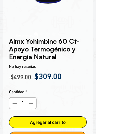
Encabezado 1
Almx Yohimbine 60 Ct-
Apoyo Termogénico y
Energía Natural
No hay reseñas
Precio
Precio de oferta
$309.00
 $499.00 
Cantidad
*
Agregar al carrito