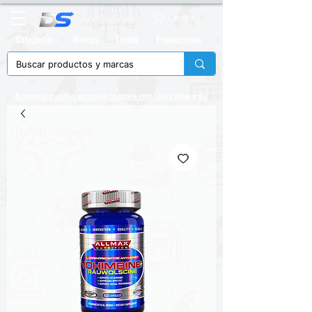
Carrito
Categorias
Marcas
Tienda
Promociones
Acumula puntos en cada compra con
Daily Rewards