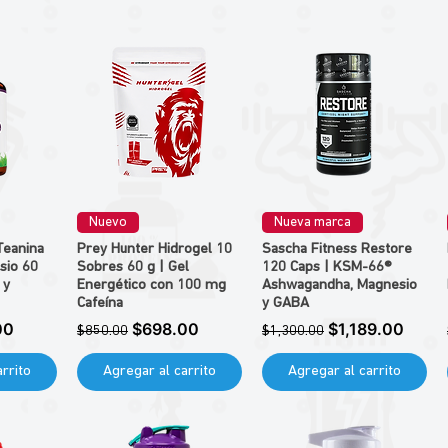
Nuevo
Nueva marca
Teanina
Prey Hunter Hidrogel 10
Sascha Fitness Restore
sio 60
Sobres 60 g | Gel
120 Caps | KSM-66®
 y
Energético con 100 mg
Ashwagandha, Magnesio
Cafeína
y GABA
de oferta
Precio
Precio de oferta
Precio
Precio de oferta
00
$698.00
$1,189.00
$850.00
$1,300.00
rrito
Agregar al carrito
Agregar al carrito