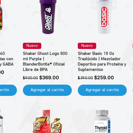
Nuevo
Nuevo
 60
Shaker Ghost Logo 800
Shaker Basic 18 Oz
tas con
ml Purple |
Traslúcido | Mezclador
 y GABA
BlenderBottle® Oficial
Deportivo para Proteína y
Libre de BPA
Suplementos
de oferta
00
Precio
Precio de oferta
Precio
Precio de oferta
$369.00
$259.00
$500.00
$350.00
rrito
Agregar al carrito
Agregar al carrito