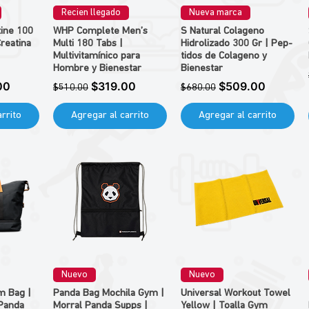
Recien llegado
Nueva marca
tine 100
WHP Complete Men’s
S Natural Colageno
Creatina
Multi 180 Tabs |
Hidrolizado 300 Gr | Pep-
Multivitamínico para
tidos de Colageno y
Hombre y Bienestar
Bienestar
de oferta
Precio
Precio de oferta
Precio
Precio de oferta
00
$319.00
$509.00
$510.00
$680.00
rrito
Agregar al carrito
Agregar al carrito
Nuevo
Nuevo
m Bag |
Panda Bag Mochila Gym |
Universal Workout Towel
 Panda
Morral Panda Supps |
Yellow | Toalla Gym