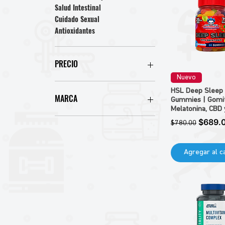
Salud Intestinal
Cuidado Sexual
Antioxidantes
PRECIO
Nuevo
HSL Deep Sleep
139 MXN
3828 MXN
MARCA
Gummies | Gomi
Melatonina, CBD
WHP WINDMILL
Precio
Precio 
$689.
$780.00
NUTREX
STEELFIT
UNIVERSAL NUTRITION
Agregar al ca
RONNIE COLEMAN
PROTAN
OPTIMUN NUTRITION
ALPHA NUTRITION
HTP
MESOFRANCE