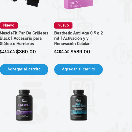
Nuevo
Nuevo
MuscleFit Par De Grilletes
Besthetic Anti Age 0.5 g 2
Black | Accesorio para
ml | Activación y y
Glúteo o Hombros
Renovación Celular
Precio
Precio de oferta
Precio
Precio de oferta
$360.00
$589.00
$450.00
$750.00
Agregar al carrito
Agregar al carrito