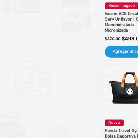
CELLUCOR
Recién llegado
REVIVEMD
Insane ACS Crea
L&L COMPLETE
Serv Unflavor | 
SUPER LABS
Monohidratada
COBRA LABS
Micronizada
TRACE MINERALS
Precio
Precio 
$498.
$670.00
GHOST
NATURAL HEALTH
Agregar al ca
PUREST LIFE
SCIVATION
INNOVATE
VAKARA
SYNTRAX
ALL NATURE
NTFITT
SUPPLEMENT UNIVERSE
MUSCLETECH
SMARTSHAKER
Nuevo
BHN
Panda Travel Gy
ALLMAX
Bolsa Deportiva