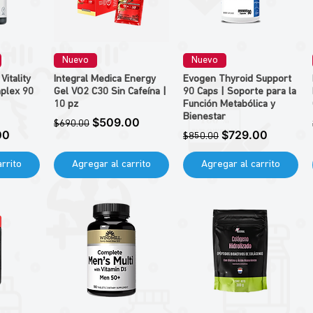
Nuevo
Nuevo
Vitality
Integral Medica Energy
Evogen Thyroid Support
mplex 90
Gel VO2 C30 Sin Cafeína |
90 Caps | Soporte para la
10 pz
Función Metabólica y
Bienestar
Precio
Precio de oferta
$509.00
$690.00
de oferta
Precio
Precio de oferta
00
$729.00
$850.00
rrito
Agregar al carrito
Agregar al carrito