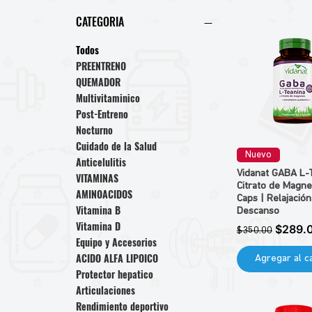
CATEGORIA
Todos
PREENTRENO
QUEMADOR
Multivitaminico
Post-Entreno
Nocturno
Cuidado de la Salud
Nuevo
Anticelulitis
Vidanat GABA L-
VITAMINAS
Citrato de Magne
AMINOACIDOS
Caps | Relajación
Vitamina B
Descanso
Vitamina D
Precio
Precio 
$289.
$350.00
Equipo y Accesorios
ACIDO ALFA LIPOICO
Agregar al ca
Protector hepatico
Articulaciones
Rendimiento deportivo