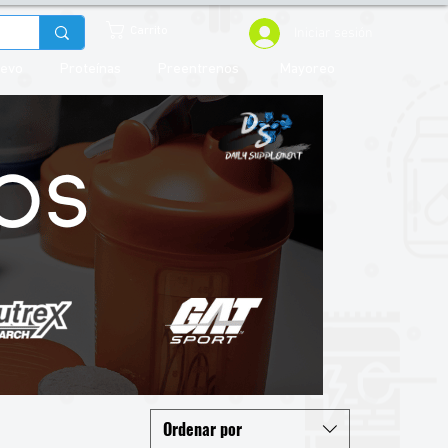
Iniciar sesión
Carrito
uevo
Proteínas
Preentrenos
Mayoreo
Ordenar por