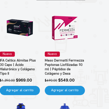
Nuevo
Nuevo
IFA Celtics Almitas Plus
Meso Dermatti Fermezza
30 Caps | Ácido
Peptonas Liofilizadas 50
Hialurónico y Colágeno
ml | Péptidos de
Tipo II
Colágeno y Desa
Precio
Precio de oferta
Precio
Precio de oferta
$969.00
$549.00
$1,350.00
$690.00
Agregar al carrito
Agregar al carrito