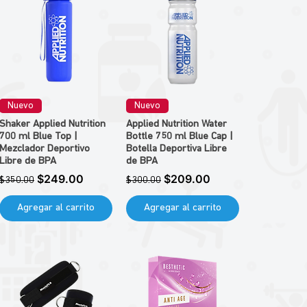
Nuevo
Nuevo
Shaker Applied Nutrition
Applied Nutrition Water
700 ml Blue Top |
Bottle 750 ml Blue Cap |
Mezclador Deportivo
Botella Deportiva Libre
Libre de BPA
de BPA
Precio
Precio de oferta
Precio
Precio de oferta
$249.00
$209.00
$350.00
$300.00
Agregar al carrito
Agregar al carrito