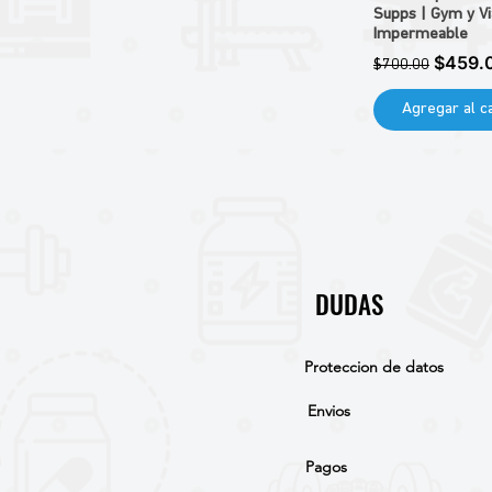
Supps | Gym y Vi
MUSCLE MEDS
Impermeable
PANDA
Precio
Precio 
$459.
$700.00
ESSENTIALS
GAT
Agregar al ca
MUTANT
PURE NUTRACEUTICALS
NST
VIDANAT
RED GOLD
FINAFLEX
DUDAS
Proteccion de datos
Envios
Pagos