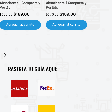
Absorbente | Compacta y
Absorbente | Compacta y
Portát
Portátil
Precio
Precio de oferta
Precio
Precio de oferta
$189.00
$189.00
$300.00
$270.00
Agregar al carrito
Agregar al carrito
RASTREA TU GUÍA AQUI: