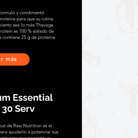
formuló y condimentó
roteína para que su rutina
miento sea lo más Thavage
otein es 100 % aislado de
e contiene 25 g de proteína
er más
m Essential
 30 Serv
out de Raw Nutrition es el
ara ayudarlo a potenciar sus
alquiera que necesite un