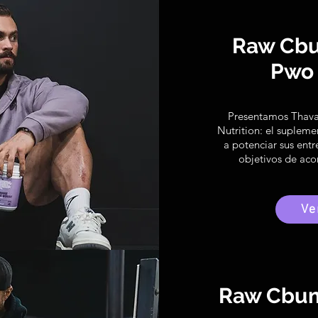
Raw Cb
Pwo 
Presentamos Thav
Nutrition: el supleme
a potenciar sus entr
objetivos de aco
Ve
Raw Cbum