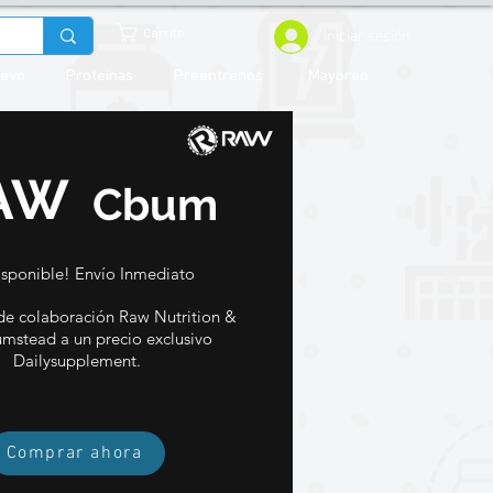
Iniciar sesión
Carrito
uevo
Proteínas
Preentrenos
Mayoreo
AW
Cbum
isponible! Envío Inmediato
de colaboración Raw Nutrition &
umstead a un precio exclusivo
Dailysupplement.
Comprar ahora