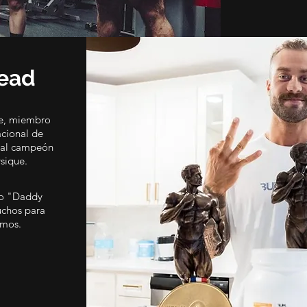
ead
se, miembro
acional de
tual campeón
sique.
o "Daddy
uchos para
smos.