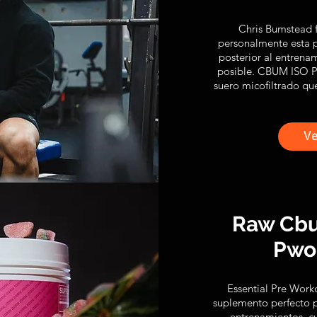
Chris Bumstead 
personalmente esta p
posterior al entrena
posible. CBUM ISO Pr
suero micofiltrado qu
V
Raw Cbu
Pwo
Essential Pre Work
suplemento perfecto p
entrenamientos, cu