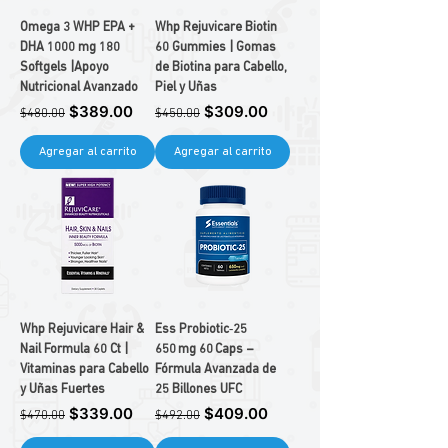
Omega 3 WHP EPA +
Whp Rejuvicare Biotin
DHA 1000 mg 180
60 Gummies | Gomas
Softgels |Apoyo
de Biotina para Cabello,
Nutricional Avanzado
Piel y Uñas
Precio
Precio de oferta
Precio
Precio de oferta
$389.00
$309.00
$480.00
$450.00
Agregar al carrito
Agregar al carrito
Whp Rejuvicare Hair &
Ess Probiotic‑25
Nail Formula 60 Ct |
650 mg 60 Caps –
Vitaminas para Cabello
Fórmula Avanzada de
y Uñas Fuertes
25 Billones UFC
Precio
Precio de oferta
Precio
Precio de oferta
$339.00
$409.00
$470.00
$492.00