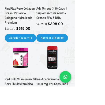
FinaFlex Pure Collagen
Adv Omega 3 60 Caps |
Grass 23 Serv –
Suplemento de Ácidos
Colágeno Hidrolizado
Grasos EPA & DHA
Premium
Precio
Precio de oferta
$398.00
$489.00
Precio
Precio de oferta
$519.00
$600.00
Agregar al carrito
Agregar al carrito
Red Gold Vitawomen 30
Ins-Acs Vitamina C
Serv | Multivitamínico
1000 mg 120 Cápsulas |
para Mujeres
Inmunidad y
Precio
Precio de oferta
Antioxidante
$379.00
$499.00
Precio
Precio de oferta
$289.00
$369.00