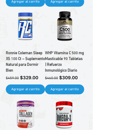
Agregar al carrito
Agregar al carrito
Ronnie Coleman Sleep
WHP Vitamina C 500 mg
XS 100 Ct – Suplemento
Masticable 90 Tabletas
Natural para Dormir
| Refuerzo
Bien
Inmunológico Diario
Precio
Precio de oferta
Precio
Precio de oferta
$329.00
$309.00
$459.00
$460.00
Agregar al carrito
Agregar al carrito