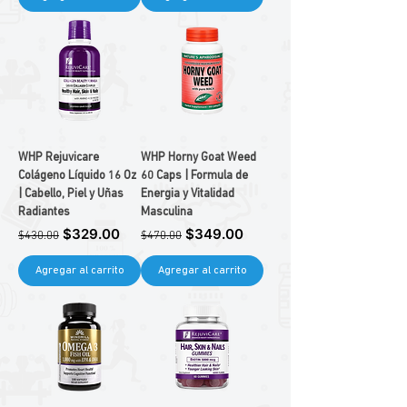
WHP Rejuvicare
WHP Horny Goat Weed
Colágeno Líquido 16 Oz
60 Caps | Formula de
| Cabello, Piel y Uñas
Energia y Vitalidad
Radiantes
Masculina
Precio
Precio de oferta
Precio
Precio de oferta
$329.00
$349.00
$430.00
$470.00
Agregar al carrito
Agregar al carrito