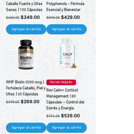
Cabello Fuerte y Uñas
Polyphenols - Fórmula
Sanas | 100 Cápsulas
Esencial y Bienestar
Precio
Precio de oferta
Precio
Precio de oferta
$349.00
$429.00
$450.00
$590.00
Agregar al carrito
Agregar al carrito
WHP Biotin 5000 mcg |
Recien llegado
Fortalece Cabello, Piel y
Rev Calm+ Cortisol
Uñas | 60 Cápsulas
Management 180
Precio
Precio de oferta
$269.00
$398.00
Cápsulas – Control del
Estrés y Energía
Precio
Precio de oferta
$539.00
$701.00
Agregar al carrito
Agregar al carrito