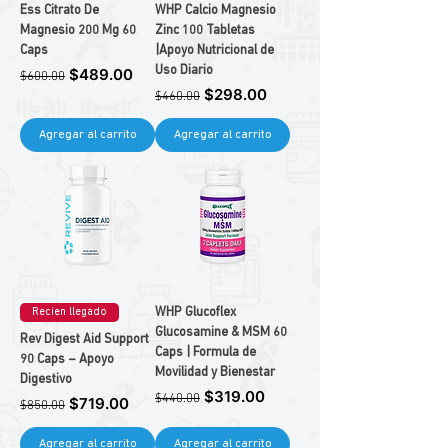
Ess Citrato De
WHP Calcio Magnesio
Magnesio 200 Mg 60
Zinc 100 Tabletas
Caps
|Apoyo Nutricional de
Precio
Precio de oferta
Uso Diario
$489.00
$600.00
Precio
Precio de oferta
$298.00
$460.00
Agregar al carrito
Agregar al carrito
WHP Glucoflex
Recien llegado
Glucosamine & MSM 60
Rev Digest Aid Support
Caps | Formula de
90 Caps – Apoyo
Movilidad y Bienestar
Digestivo
Precio
Precio de oferta
$319.00
$440.00
Precio
Precio de oferta
$719.00
$850.00
Agregar al carrito
Agregar al carrito