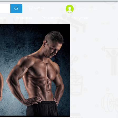
Iniciar sesión
Carrito
uevo
Proteínas
Preentrenos
Mayoreo