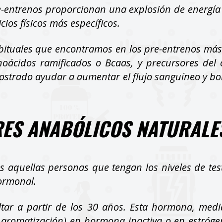
re-entrenos proporcionan una explosión de energí
ios físicos más específicos.
abituales que encontramos en los pre-entrenos má
inoácidos ramificados o Bcaas, y precursores del 
mostrado ayudar a aumentar el flujo sanguíneo y 
RES ANABÓLICOS NATURALE
aquellas personas que tengan los niveles de test
ormonal.
ltar a partir de los 30 años. Esta hormona, med
aromatización) en hormona inactiva o en estróg