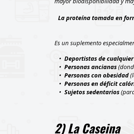
mayor biodisponibilidad y may
La proteína tomada en for
Es un suplemento especialme
•
Deportistas de cualquier
•
Personas ancianas
(donde
•
Personas con obesidad
(l
•
Personas en déficit calór
•
Sujetos sedentarios
(par
2) La Caseina