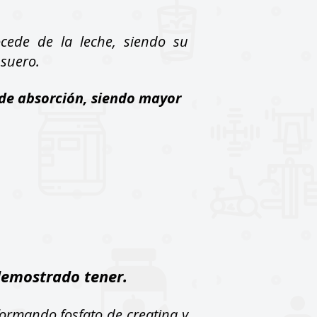
cede de la leche, siendo su
 suero.
d de absorción, siendo mayor
demostrado tener.
ormando fosfato de creatina y