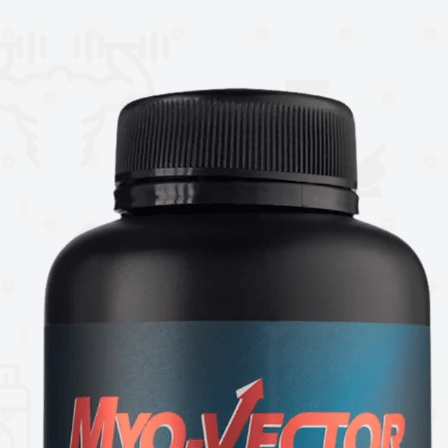
n cuidadosamente seleccionado de
co y minerales avanzados de Albion
n funcionando incluso en las condiciones
una increíble explosión de sabores de
 querrás disfrutar todo el día.