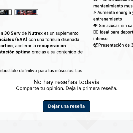
mantenimiento mus
⚡ Aumenta energía y
entrenamiento
🌱 Sin azúcar, sin c
🏋️‍♂️ Ideal para dep
on 30 Serv
de
Nutrex
es un suplemento
intenso
ciales (EAA)
con una fórmula diseñada
📦Presentación de 3
ortivo
, acelerar la
recuperación
atación óptima
gracias a su contenido de
ustible definitivo para tus músculos. Los
aran y desarrollan los músculos, mientras
No hay reseñas todavía
e sus músculos se mantengan funcionales
Comparte tu opinión. Deja la primera reseña.
ION es ideal para el consumo durante el
Dejar una reseña
dimiento muscular, la fuerza y la
spués de su entrenamiento para repostar,
o.
ostrado que los EAA son más efectivos
ular que la proteína de suero cuando se