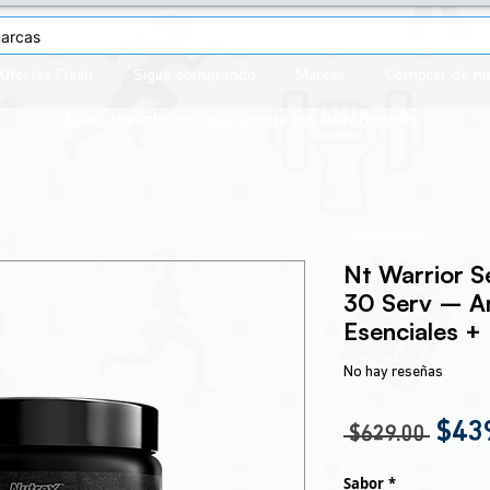
Ofertas Flash
Sigue comprando
Marcas
Comprar de n
Acumula puntos en cada compra con
Daily Rewards
Encabezado 1
Nt Warrior S
30 Serv – A
Esenciales + 
No hay reseñas
Prec
$43
 $629.00 
Sabor
*