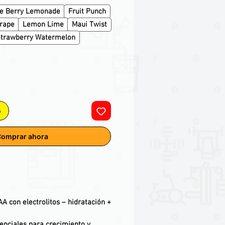
ue Berry Lemonade
Fruit Punch
Grape
Lemon Lime
Maui Twist
trawberry Watermelon
o
omprar ahora
 con electrolitos – hidratación +
enciales para crecimiento y