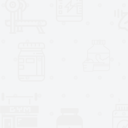
toman durante el entrenamiento?
Nuestro complejo de hidratació
electrolitos vitales, agua de co
asegurará que sus músculos siga
más difíciles de entrenamiento.
EAA + HYDRATION ofrece además 
frutas exóticas tan deliciosas que