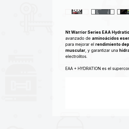
Nt Warrior Series EAA Hydrati
avanzado de
aminoácidos esen
para mejorar el
rendimiento dep
muscular
, y garantizar una
hidr
electrolitos.
EAA + HYDRATION es el supercomb
EAA (aminoácidos esenciales) rep
que los electrolitos aseguran qu
al más alto nivel.
Esto significa que EAA + HYDRAT
entrenamiento para mejorar el ren
resistencia o inmediatamente de
rehidratar y reconstruir más rápid
¿Sabía que los estudios han dem
para mejorar el crecimiento musc