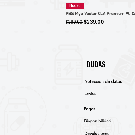
Nuevo
PBS Myo-Vector CLA Premium 90 Caps
Precio
Precio de oferta
$239.00
$389.00
DUDAS
Proteccion de datos
Envios
Pagos
Disponibilidad
Devoluciones