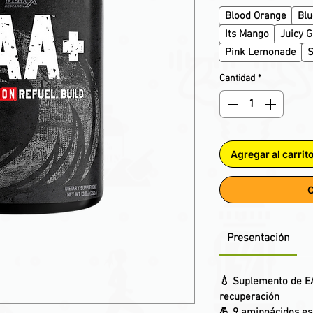
Blood Orange
Bl
Its Mango
Juicy 
Pink Lemonade
S
Cantidad
*
Agregar al carrit
C
Presentación
💧 Suplemento de EAA
recuperación
💪 9 aminoácidos es