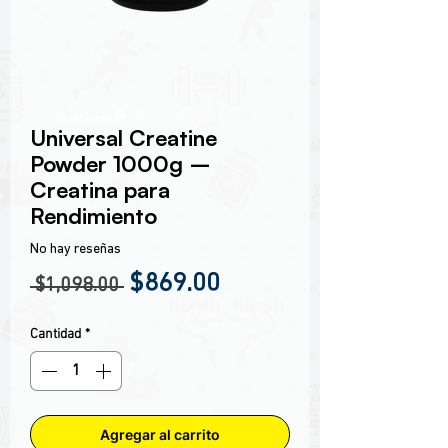
Encabezado 1
Universal Creatine
Powder 1000g –
Creatina para
Rendimiento
No hay reseñas
Precio
Precio de oferta
$869.00
 $1,098.00 
Cantidad
*
Agregar al carrito