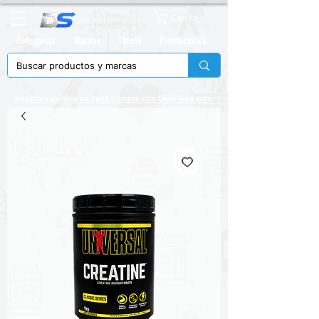
Carrito
Categorias
Marcas
Tienda
Promociones
Acumula puntos en cada compra con
Daily Rewards