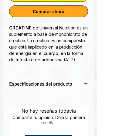
Comprar ahora
CREATINE
de Universal Nutrition es un
suplemento a base de monohidrato de
creatina. La creatina es un compuesto
que está implicado en la producción
de energía en el cuerpo, en la forma
de trifosfato de adenosina (ATP).
El uso de creatina puede incrementar
tu fuerza y rendimiento al restituir el
Especificaciones del producto
ATP (trifosfato de adenosina)
permitiendo así un entrenamiento más
💪 5g de creatina monohidratada pura
extenso, más exigente y más efectivo.
por porción.
Puede contribuir para desarrollar masa
🔬 Micronizada para mejor absorción y
No hay reseñas todavía
magra al incrementar el volumen y la
menor retención de agua.
hidratación de la células musculares,
Comparte tu opinión. Deja la primera
⚙️ Apoya el rendimiento, la fuerza y la
reseña.
creando así el complemento anabólico
recuperación muscular.
necesario para el crecimiento.