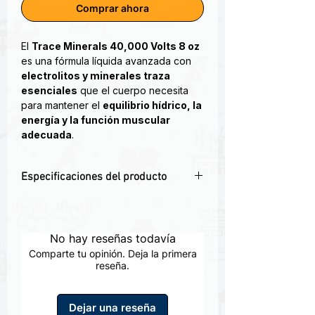
Comprar ahora
El
Trace Minerals 40,000 Volts 8 oz
es una fórmula líquida avanzada con
electrolitos y minerales traza
esenciales
que el cuerpo necesita
para mantener el
equilibrio hídrico, la
energía y la función muscular
adecuada
.
Beneficios principales:
Especificaciones del producto
Restaura electrolitos clave como
magnesio, potasio, sodio y
⚡
Energía natural
– Apoya la vitalidad y
cloruro
.
reduce la fatiga.
Apoya la
energía celular
y reduce
💧
Hidratación óptima
– Restaura
No hay reseñas todavía
la fatiga muscular.
electrolitos perdidos en el sudor.
Favorece la
resistencia y
Comparte tu opinión. Deja la primera
🏋️
Rendimiento físico
reseña.
– Mejora la
recuperación
tras el ejercicio
resistencia y la recuperación.
intenso.
🌍
Minerales traza esenciales
–
Contribuye al
equilibrio nervioso y
Dejar una reseña
Magnesio, potasio y más para equilibrio
muscular
.