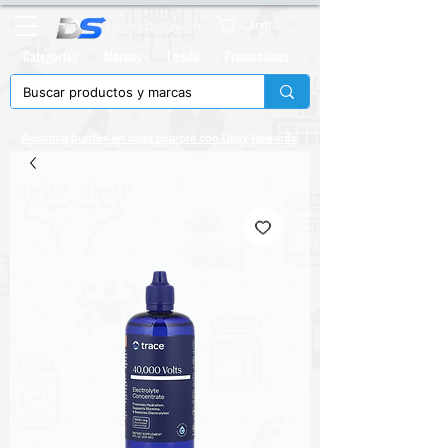
Carrito
Categorias
Marcas
Tienda
Promociones
Acumula puntos en cada compra con
Daily Rewards