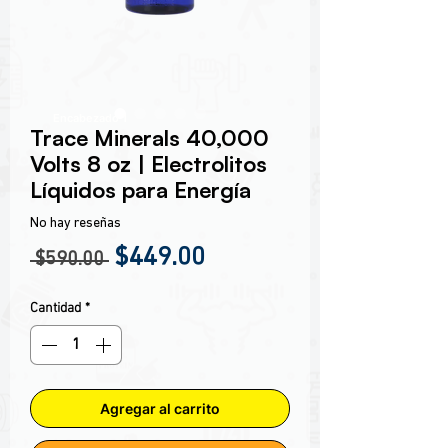
Encabezado 1
Trace Minerals 40,000
Volts 8 oz | Electrolitos
Líquidos para Energía
No hay reseñas
Precio
Precio de oferta
$449.00
 $590.00 
Cantidad
*
Agregar al carrito