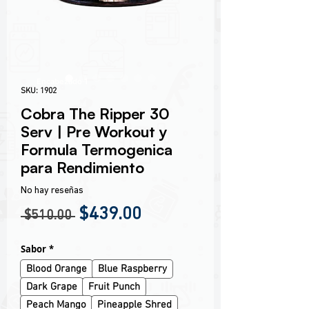
Encabezado 1
SKU: 1902
Cobra The Ripper 30
Serv | Pre Workout y
Formula Termogenica
para Rendimiento
No hay reseñas
Precio
Precio de oferta
$439.00
 $510.00 
Sabor
*
Blood Orange
Blue Raspberry
Dark Grape
Fruit Punch
Peach Mango
Pineapple Shred