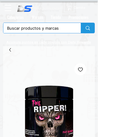
Carrito
Categorias
Marcas
Tienda
Promociones
Acumula puntos en cada compra con
Daily Rewards