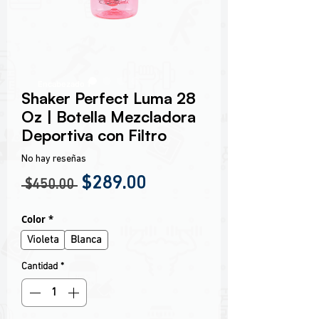
Encabezado 1
Shaker Perfect Luma 28
Oz | Botella Mezcladora
Deportiva con Filtro
No hay reseñas
Precio
Precio de oferta
$289.00
 $450.00 
Color
*
Violeta
Blanca
Cantidad
*