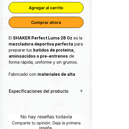
Agregar al carrito
Comprar ahora
El
SHAKER Perfect Luma 28 Oz
es la
mezcladora deportiva perfecta
para
preparar tus
batidos de proteína,
aminoácidos o pre-entrenos
de
forma rápida, uniforme y sin grumos.
Fabricado con
materiales de alta
calidad, libres de BPA
, este shaker
ofrece una
tapa hermética a prueba
Especificaciones del producto
de fugas
, un
filtro mezclador
eficiente
y un
diseño ergonómico
💧
Capacidad ideal de 28 oz
– Perfecta
que facilita su manejo en cualquier
para preparar batidos de proteína,
entorno: gimnasio, oficina o al aire
BCAA o pre-entrenos.
No hay reseñas todavía
libre.
⚙️
Filtro antigrumos integrado
– Logra
Su capacidad de
28 onzas (830 ml)
Comparte tu opinión. Deja la primera
una mezcla uniforme y sin residuos.
reseña.
lo convierte en un aliado ideal para