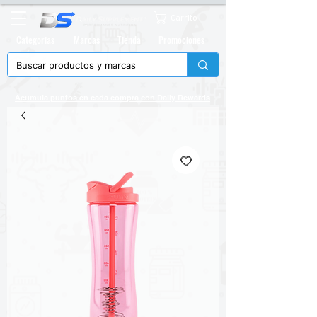
Carrito
Categorias
Marcas
Tienda
Promociones
Acumula puntos en cada compra con
Daily Rewards