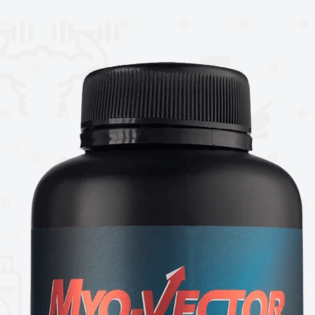
s e intermedias.
cia.
a.
 entreno.
femenino.
medicamento. No sustituye una
xceder la dosis diaria recomendada.