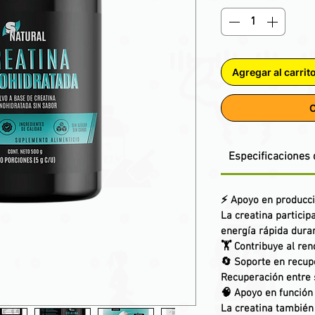
Agregar al carrit
C
Especificaciones 
⚡
Apoyo en producci
La creatina particip
energía rápida duran
🏋️
Contribuye al ren
🔄
Soporte en recup
Recuperación entre 
🧠
Apoyo en función 
La creatina también 