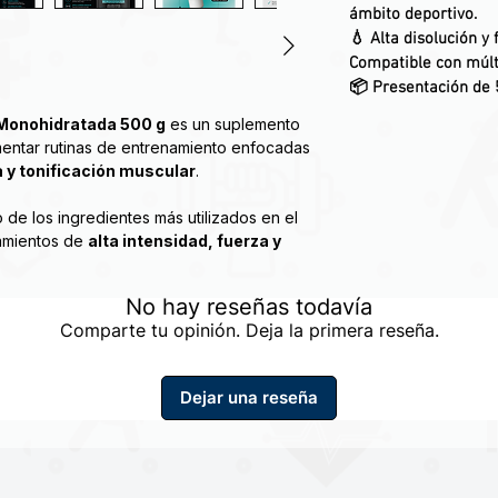
ámbito deportivo.
💧
Alta disolución y 
Compatible con múlt
📦 Presentación de 
Monohidratada 500 g
es un suplemento
entar rutinas de entrenamiento enfocadas
a y tonificación muscular
.
 de los ingredientes más utilizados en el
namientos de
alta intensidad, fuerza y
No hay reseñas todavía
nte para apoyar:
Comparte tu opinión. Deja la primera reseña.
lar
ientos intensos
 fuerza
Dejar una reseña
ante
stá orientada a mujeres activas que
n el gimnasio dentro de un estilo de vida