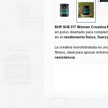
BHP SHE FIT Women Creatina 
en polvo diseñado para complem
en el
rendimiento físico, fuerz
La creatina monohidratada es uno
fitness, ideal para apoyar entre
resistencia
.
La creatina es utilizada comúnme
💪
Fuerza y potencia muscu
⚡
Rendimiento en entrenam
🏋️
Rutinas de tonificación y
🔄
Desempeño físico const
Esta versión de la línea
SHE FIT
e
buscan potenciar su desempeño e
saludable.