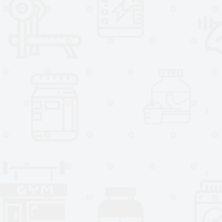
✔ Ideal para mujeres principiante
✔ Puede apoyar fuerza y resisten
✔ Fácil integración en rutina diari
✔ Compatible con proteína y pre
✔ Producto enfocado en fitness 
Suplemento alimenticio. No es 
alimentación equilibrada. No e