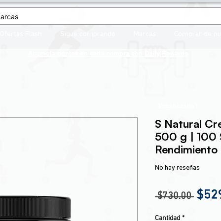
Ofertas Flash
Sigue comprando
Marcas
Comprar de n
Acumula puntos en cada compra con
Daily Rewards
Encabezado 1
S Natural Cr
500 g | 100 S
Rendimiento
No hay reseñas
Prec
$52
 $730.00 
Cantidad
*