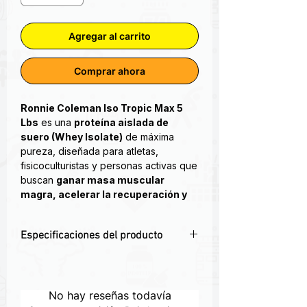
Agregar al carrito
Comprar ahora
Ronnie Coleman Iso Tropic Max 5
Lbs
es una
proteína aislada de
suero (Whey Isolate)
de máxima
pureza, diseñada para atletas,
fisicoculturistas y personas activas que
buscan
ganar masa muscular
magra, acelerar la recuperación y
mejorar el rendimiento físico
.
Especificaciones del producto
Gracias a su
rápida absorción
y bajo
contenido en carbohidratos, grasas y
💪
Proteína aislada de suero (Isolate)
lactosa, esta proteína es perfecta para
para masa muscular magra.
quienes desean resultados limpios y
⚡
Absorción rápida
que acelera la
No hay reseñas todavía
efectivos, sin molestias digestivas.