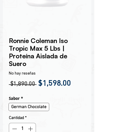
Encabezado 1
Ronnie Coleman Iso
Tropic Max 5 Lbs |
Proteína Aislada de
Suero
No hay reseñas
Precio
Precio de oferta
$1,598.00
 $1,890.00 
Sabor
*
German Chocolate
Cantidad
*