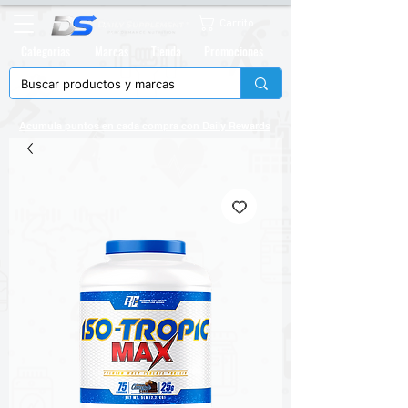
Carrito
Categorias
Marcas
Tienda
Promociones
Acumula puntos en cada compra con
Daily Rewards