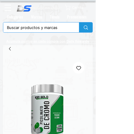
Carrito
Categorias
Marcas
Tienda
Promociones
Acumula puntos en cada compra con
Daily Rewards