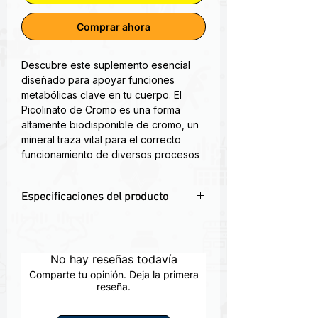
Comprar ahora
Descubre este suplemento esencial
diseñado para apoyar funciones
metabólicas clave en tu cuerpo. El
Picolinato de Cromo es una forma
altamente biodisponible de cromo, un
mineral traza vital para el correcto
funcionamiento de diversos procesos
biológicos.
Especificaciones del producto
Beneficios Clave para tu Bienestar:
Regulación de Azúcar en Sangre: El
🩸
Control de Glucosa
: Ayuda a
cromo es conocido por su papel en
mantener niveles saludables de azúcar
la optimización de la acción de la
en sangre.
No hay reseñas todavía
insulina, lo que puede ayudar a
⚡
Metabolismo Activo
: Favorece el
mantener niveles saludables de
Comparte tu opinión. Deja la primera
metabolismo de carbohidratos, grasas
reseña.
glucosa en sangre ya dentro de un
y proteínas.
rango normal. Esto es crucial para la