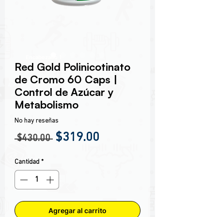
Encabezado 1
Red Gold Polinicotinato
de Cromo 60 Caps |
Control de Azúcar y
Metabolismo
No hay reseñas
Precio
Precio de oferta
$319.00
 $430.00 
Cantidad
*
Agregar al carrito