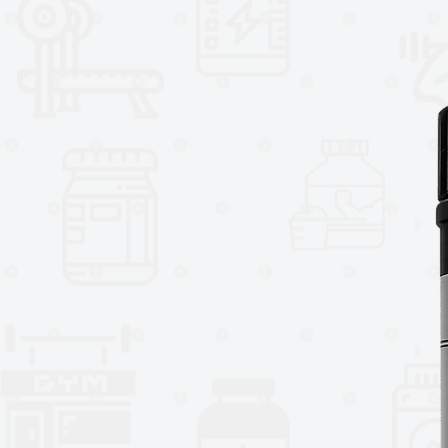
¿Cómo te animas?Pump es una fór
se puede combinar o tomar sola. E
los noctámbulos que ingresan al c
que deben evitar la cafeína para
Por otro lado, Pump se puede co
para mejorar los efectos y maximi
máximo de nutrientes a los grupo
¡Compre suplementos de bomba y
vienen con los productos no estim