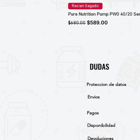
Recien llegado
Pure Nutrition Pump PWO 40/20 Ser
Precio
Precio de oferta
$589.00
$680.00
DUDAS
Proteccion de datos
Envios
Pagos
Disponibilidad
Devoluciones