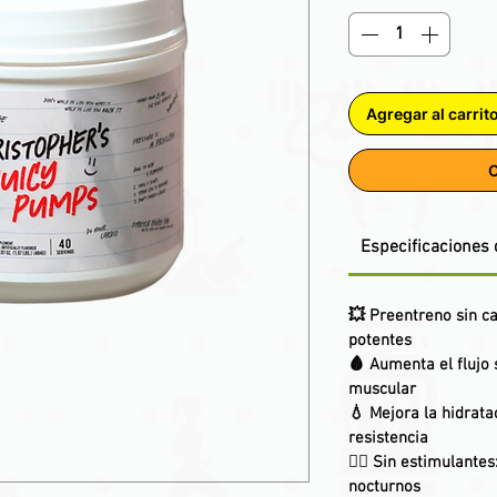
Agregar al carrit
C
Especificaciones 
💥 Preentreno sin ca
potentes
🩸 Aumenta el flujo 
muscular
💧 Mejora la hidrata
resistencia
🧘‍♂️ Sin estimulant
nocturnos