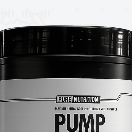
mula versátil de preentrenamiento que
sta fórmula sin estimulantes es ideal para
alabozo de hierro a última hora del día y
 poder descansar bien por la noche.
mbinar con su pre-entrenamiento favorito
zar el flujo sanguíneo para entregar el
s de músculos que trabajan.
 experimente todos los beneficios que
ulantes!.