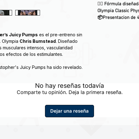
🏋️‍♂️ Fórmula diseñ
Olympia Classic Phy
📦Presentacion de 4
er’s Juicy Pumps
es el pre-entreno sin
r. Olympia
Chris Bumstead
. Diseñado
 musculares intensos, vascularidad
 los efectos de los estimulantes.
hristopher's Juicy Pumps ha sido revelado.
porque Juicy Pumps será exclusivo de
No hay reseñas todavía
gote, este producto se trasladará a las
Comparte tu opinión. Deja la primera reseña.
 beneficios no! Esta fórmula de bomba
Dejar una reseña
go más. ¡Mira el resto a continuación!
ítrico