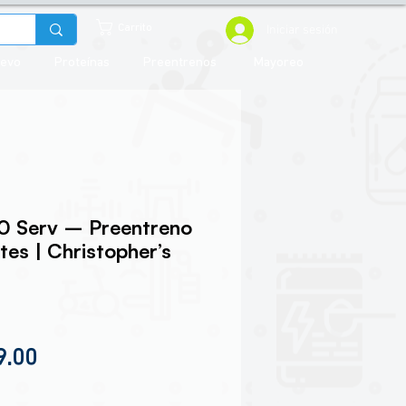
Iniciar sesión
Carrito
uevo
Proteínas
Preentrenos
Mayoreo
 Serv – Preentreno
tes | Christopher’s
io
Precio de oferta
9.00