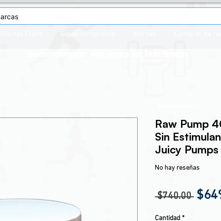
Ofertas Flash
Sigue comprando
Marcas
Comprar de n
Acumula puntos en cada compra con
Daily Rewards
Encabezado 1
Raw Pump 40
Sin Estimulan
Juicy Pumps
No hay reseñas
Prec
$64
 $740.00 
Cantidad
*