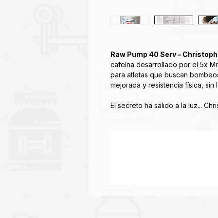
Raw Pump 40 Serv – Christoph
cafeína desarrollado por el 5x M
para atletas que buscan bombeos
mejorada y resistencia física, sin
El secreto ha salido a la luz... C
¡Toma un poco mientras puedas 
Vitamin Shoppe! Una vez que se a
tiendas Vitamin Shoppe.
¡El sabor es un misterio pero los
estimulante 0 hará el trabajo y al
Estimula la producción de óxido n
Maximiza las bombas
Mejora la plenitud muscular