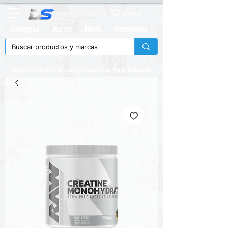
Carrito
Categorias
Marcas
Tienda
Promociones
Acumula puntos en cada compra con
Daily Rewards