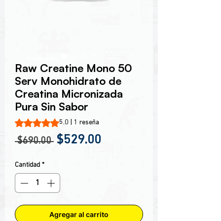
Encabezado 1
Raw Creatine Mono 50
Serv Monohidrato de
Creatina Micronizada
Pura Sin Sabor
Según 1 reseña, la calificación es de 5.0 de 5 estrellas
5.0 | 1 reseña
Precio
Precio de oferta
$529.00
 $690.00 
Cantidad
*
Agregar al carrito