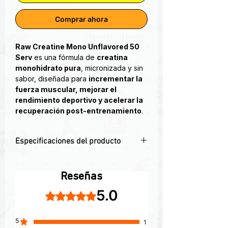
Comprar ahora
Raw Creatine Mono Unflavored 50
Serv
es una fórmula de
creatina
monohidrato pura
, micronizada y sin
sabor, diseñada para
incrementar la
fuerza muscular, mejorar el
rendimiento deportivo y acelerar la
recuperación post-entrenamiento
.
Se ha demostrado una y otra vez que
Especificaciones del producto
este constructor de fuerza mejora la
producción de potencia.
💪 5 g de creatina monohidrato pura
por porción
La creatina es un elemento básico en
Reseñas
🌱 Fórmula 100% sin sabor, sin azúcar
el mundo del entrenamiento con pesas
5.0
Obtuvo 5 de 5 estrellas.
ni rellenos
que sienta las bases para que los
🧬 Micronizada para óptima disolución
atletas sobresalgan.
y absorción
5
1