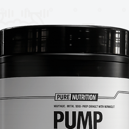
marca reconocida por su enfoque en
se presenta en un frasco de
90
de suplementación continua.