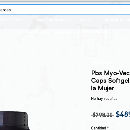
Ofertas Flash
Sigue comprando
Marcas
Comprar de n
Acumula puntos en cada compra con
Daily Rewards
Encabezado 1
Pbs Myo-Vec
Caps Softgel
la Mujer
No hay reseñas
Prec
$48
 $798.00 
Cantidad
*