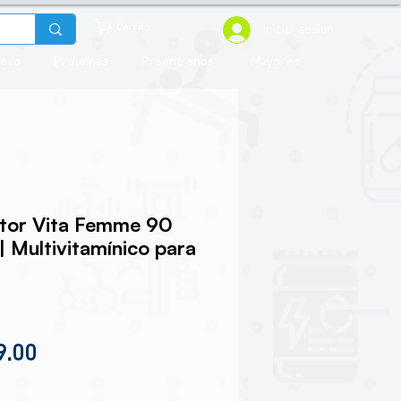
Iniciar sesión
Carrito
uevo
Proteínas
Preentrenos
Mayoreo
tor Vita Femme 90
| Multivitamínico para
io
Precio de oferta
9.00