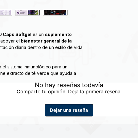
 Caps Softgel
es un
suplemento
 apoyar el
bienestar general de la
tación diaria dentro de un estilo de vida
la el sistema inmunológico para un
ne extracto de té verde que ayuda a
contiene Biotina que favorece un
No hay reseñas todavía
dratos, ayuda al crecimiento del cabello
Comparte tu opinión. Deja la primera reseña.
n así como un adecuado fortalecimiento
suave e hidratado de la piel.
Dejar una reseña
 minerales esenciales
comúnmente
femenina, siendo una opción práctica para
ergía, vitalidad y equilibrio nutricional