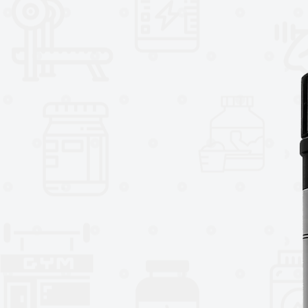
Desarrollado por
Myo-Vector
, 
nutrición funcional,
Vita Femme
cápsulas
, pensado para planes 