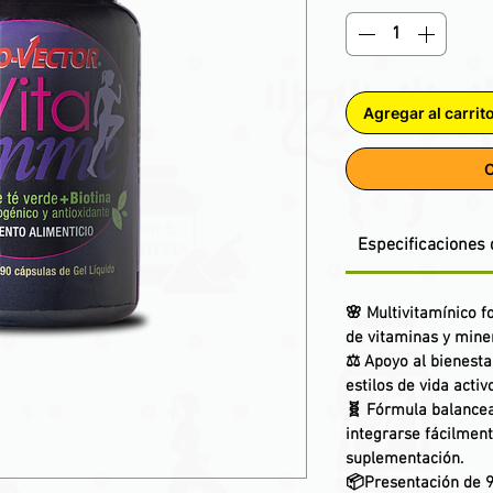
Agregar al carrit
C
Especificaciones 
🌸 Multivitamínico 
de vitaminas y mine
⚖️ Apoyo al bienesta
estilos de vida activ
🧬 Fórmula balancea
integrarse fácilment
suplementación.
📦Presentación de 9