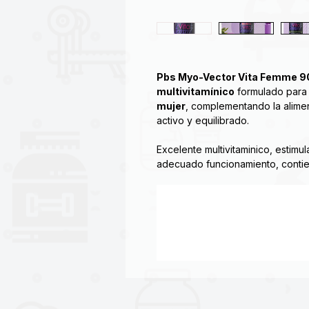
Pbs Myo-Vector Vita Femme 90
multivitamínico
formulado para
mujer
, complementando la alimen
activo y equilibrado.
Excelente multivitaminico, estimu
adecuado funcionamiento, contie
mantener el metabolismo activo, 
adecuado uso de grasas y carbohi
ya que aporta vitalidad y volume
de las uñas, fortalece el aspecto 
Su fórmula combina
vitaminas y
utilizados en la suplementación 
mujeres que buscan
mantener en
en su día a día.