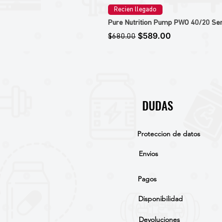
Recien llegado
Pure Nutrition Pump PWO 40/20 Ser
Precio
Precio de oferta
$589.00
$680.00
DUDAS
Proteccion de datos
Envios
Pagos
Disponibilidad
Devoluciones