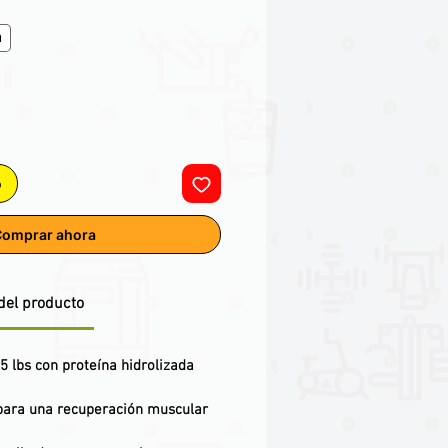
a
o
omprar ahora
del producto
 lbs con proteína hidrolizada
para una recuperación muscular