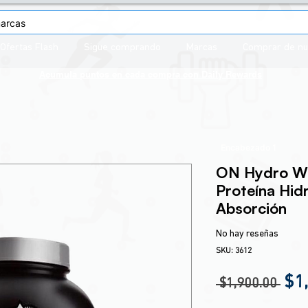
Ofertas Flash
Sigue comprando
Marcas
Comprar de n
Acumula puntos en cada compra con
Daily Rewards
Encabezado 1
ON Hydro Wh
Proteína Hid
Absorción
No hay reseñas
SKU: 3612
Pre
$1
 $1,900.00 