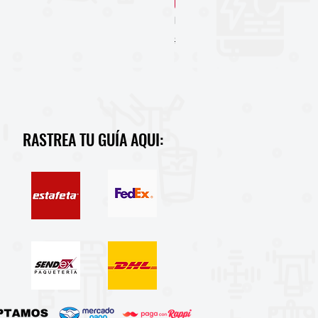
Recién llegado
Pure Nutrition Astaxanthin 12 m
Precio
Precio de oferta
$689.00
$820.00
RASTREA TU GUÍA AQUI: