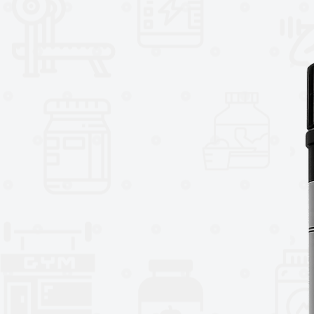
El proceso de hidrolización hace
grandes de proteína en otras de
capaz de ser absorbida por el 
rápido desarrollo muscular.
PLATINUM HYDRO WHEY cuenta con
asimilación y con BCAA´s microni
Además de rápida, PLATINUM HY
pureza inigualable. Está hecha d
aislada. Con lo cual no hay exces
puedan frenar tu
*Está fabricada con Hidrolizado
asimilación.
*Favorecen el aumento de la sínt
*Evitan el catabolismo post-ent
del ejercicio);
*Aceleran la recuperación y reduc
* Ayudan a incrementar la fuerza
*Tiene 30 g de proteína por serv