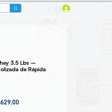
Iniciar sesión
Carrito
uevo
Proteínas
Preentrenos
Mayoreo
ey 3.5 Lbs –
rolizada de Rápida
cio
Precio de oferta
,629.00