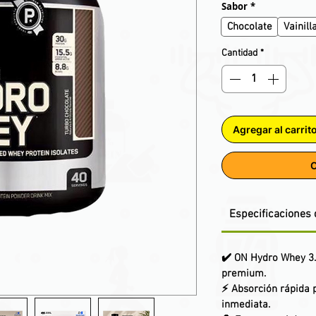
Sabor
*
Chocolate
Vainill
Cantidad
*
Agregar al carrit
C
Especificaciones 
✔️ ON Hydro Whey 3.5
premium.
⚡ Absorción rápida 
inmediata.