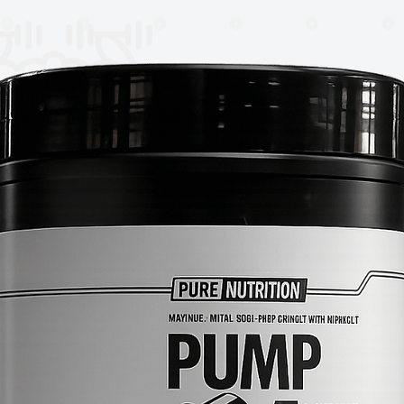
 que sea posible fraccionar las partes más
 tamaño mucho más reducido, haciéndola
organismo rápidamente, provocando un
 enzimas digestivas para mejorar la
zados.
DRO WHEY es una proteína de una
e 100% hidrolizado de proteína de suero
o de grasa, colesterol o lactosa que
 crecimiento muscular.
 de aislado de suero que mejora su
esis proteica en los músculos;
renamiento (degradación muscular después
en la fatiga;
 y la masa muscular de forma única;
icio.