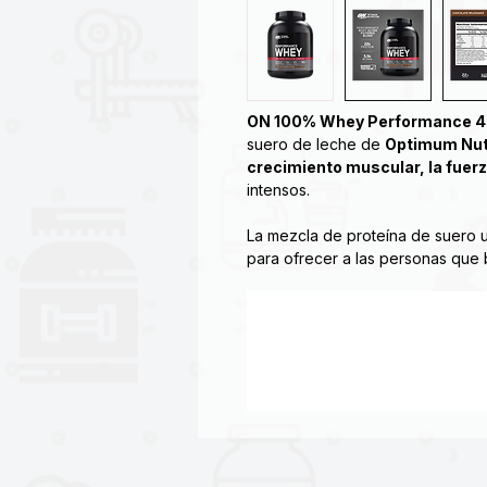
ON 100% Whey Performance 4
suero de leche de
Optimum Nut
crecimiento muscular, la fuerz
intensos.
La mezcla de proteína de suero ul
para ofrecer a las personas que
versátil de gran sabor, fácil de m
primera clase de Optimum Nutritio
Crecimiento y mantenimiento 
Reparación y reconstrucción 
Apoyo a la recuperación musc
Mezcla de proteína de suero ultra
Sabor excepcional
22 g de proteína por ración