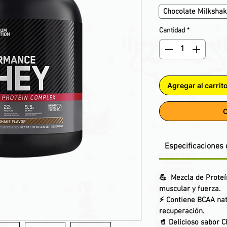
Chocolate Milksha
Cantidad
*
Agregar al carrit
C
Especificaciones 
💪
Mezcla de Prote
muscular y fuerza.
⚡ Contiene
BCAA nat
recuperación.
🥤 Delicioso sabor
C