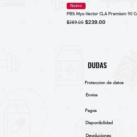
Nuevo
PBS Myo-Vector CLA Premium 90 Caps
Precio
Precio de oferta
$239.00
$389.00
DUDAS
Proteccion de datos
Envios
Pagos
Disponibilidad
Devoluciones