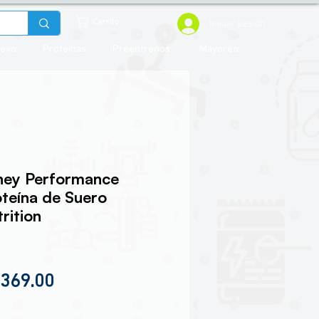
Iniciar sesión
Carrito
uevo
Proteínas
Preentrenos
Mayoreo
ey Performance
oteína de Suero
rition
cio
Precio de oferta
,369.00