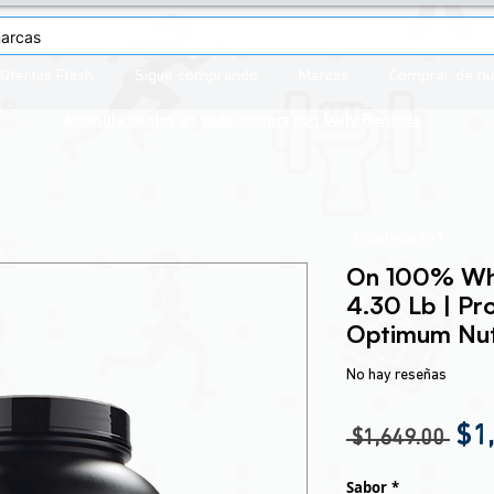
Ofertas Flash
Sigue comprando
Marcas
Comprar de n
Acumula puntos en cada compra con
Daily Rewards
Encabezado 1
On 100% Wh
4.30 Lb | Pr
Optimum Nut
No hay reseñas
Pre
$1
 $1,649.00 
Sabor
*