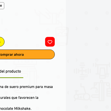
ke
o
omprar ahora
del producto
ína de suero premium
para masa
urales
que favorecen la
hocolate Milkshake
.