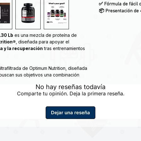
✅ Fórmula de
fácil
📦 Presentación de 
.30 Lb
es una mezcla de proteína de
rition®
, diseñada para apoyar el
a y la recuperación
tras entrenamientos
trafiltrada de Optimum Nutrition, diseñada
 buscan sus objetivos una combinación
ezclar y práctica, junto con la calidad de
No hay reseñas todavía
n.
Comparte tu opinión. Deja la primera reseña.
muscular
muscular
Dejar una reseña
ular
filtrada