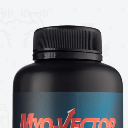
0 % ultrafiltrado
ón
o y cuchara
bidas
afiltrada Performance Whey se mezcla
240 ml de agua, leche o tu bebida favorita,
ra.
ero está lista para funcionar antes y
e comidas o en cualquier otro momento en
eración muscular.