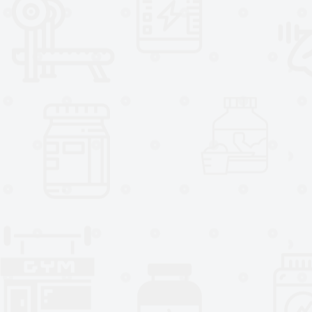
Complejo de proteína de suero 10
5,5 g de BCAA naturales por raci
Mezcla rápida y sencilla con vas
Sin gluten
Probado contra sustancias prohi
Una cucharada de la mezcla ultr
fácilmente con tan solo 120 ml a 
usando solo un vaso y una cucha
Esta fórmula completamente de su
después del entrenamiento, entr
que necesites maximizar tu recup