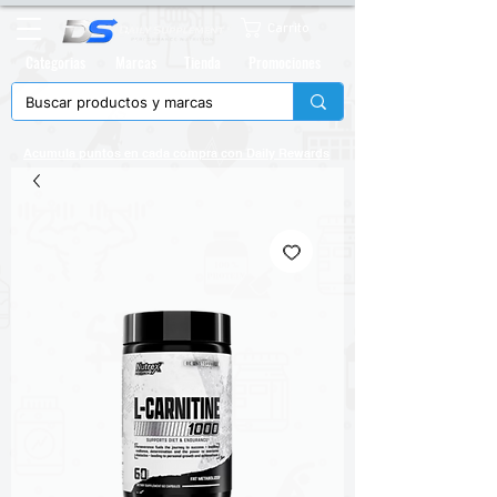
Carrito
Categorias
Marcas
Tienda
Promociones
Acumula puntos en cada compra con
Daily Rewards