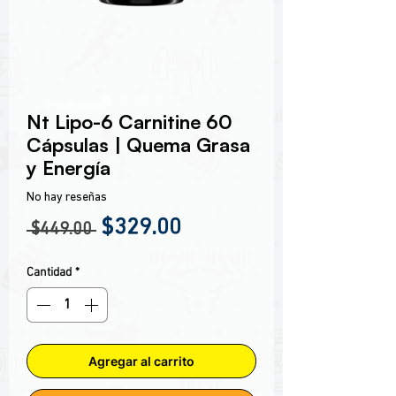
Encabezado 1
Nt Lipo-6 Carnitine 60
Cápsulas | Quema Grasa
y Energía
No hay reseñas
Precio
Precio de oferta
$329.00
 $449.00 
Cantidad
*
Agregar al carrito