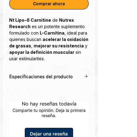
Comprar ahora
Nt Lipo-6 Carnitine
de
Nutrex
Research
es un potente suplemento
formulado con
L-Carnitina
, ideal para
quienes buscan
acelerar la oxidación
de grasas
,
mejorar su resistencia
y
apoyar la definición muscular
sin
usar estimulantes.
Lipo 6 Carnitine es un producto puro a
Especificaciones del producto
base de L-carnitina tartrato altamente
concentrado que suministra 1 gramo de
🔥 Convierte la grasa corporal en
L-carnitina por dosis. La L-carnitina es
energía
una sustancia clave en el metabolismo
💧 Cápsulas líquidas de rápida
No hay reseñas todavía
de las grasas.
absorción
Comparte tu opinión. Deja la primera
💊 60 cápsulas por envase
reseña.
Lipo 6 Carnitine está elaborado en
🌿 Sin cafeína ni estimulantes
cápsulas líquidas, esto potencia su
🏃 Ideal para entrenamientos de cardio
absorción y eficacia ayudando a
Dejar una reseña
transformar la grasa en energía,
y definición