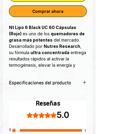
Comprar ahora
Nt Lipo 6 Black UC 60 Cápsulas
(Rojo)
es uno de los
quemadores de
grasa más potentes
del mercado.
Desarrollado por
Nutrex Research
,
su fórmula
ultra concentrada
entrega
resultados rápidos al activar la
termogénesis, elevar la energía y
suprimir el apetito con solo una
cápsula por dosis.
Especificaciones del producto
Lipo 6 Black Ultra Concentrate es un
🔥 Termogénico de última generación
potente quemador de grasa
con fórmula ultra concentrada
termogénico. Este tipo de quemador
Reseñas
💊Cápsulas líquidas para una absorción
de grasa genera calor para estimular
5.0
Obtuvo 5 de 5 estrellas.
inmediata sin colapsos
su cuerpo a quemar grasa.† Contiene
⚡ Aumenta la energía y la
ingredientes para aumentar su
concentración
metabolismo, controlar su apetito y
5
1