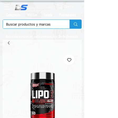
Carrito
Categorias
Marcas
Tienda
Promociones
Acumula puntos en cada compra con
Daily Rewards