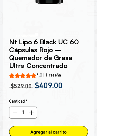
Encabezado 1
Nt Lipo 6 Black UC 60
Cápsulas Rojo –
Quemador de Grasa
Ultra Concentrado
Según 1 reseña, la calificación es de 5.0 de 5 estrellas
5.0 | 1 reseña
Precio
Precio de oferta
$409.00
 $529.00 
Cantidad
*
Agregar al carrito