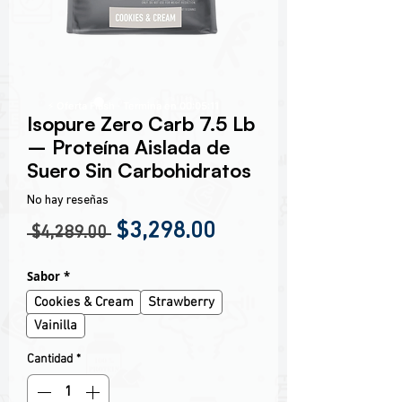
⚡ Oferta Flash · Termina en 00:05:11
Isopure Zero Carb 7.5 Lb
– Proteína Aislada de
Suero Sin Carbohidratos
No hay reseñas
Precio
Precio de oferta
$3,298.00
 $4,289.00 
Sabor
*
Cookies & Cream
Strawberry
Vainilla
Cantidad
*