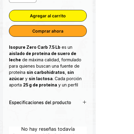
Agregar al carrito
Comprar ahora
Isopure Zero Carb 7.5 Lb
es un
aislado de proteína de suero de
leche
de máxima calidad, formulado
para quienes buscan una fuente de
proteína
sin carbohidratos
,
sin
azúcar
y
sin lactosa
. Cada porción
aporta
25 g de proteína
y un perfil
completo de
aminoácidos
(incluyendo 5.5 g de BCAA),
Especificaciones del producto
favoreciendo la
recuperación
muscular
, el
crecimiento de masa
🚫 0 g de carbohidratos y azúcares –
magra
y la
definición corporal
.
perfecto para dietas cetogénicas
💪 25 g de proteína aislada de suero
No hay reseñas todavía
El isopure zero carb es una proteína