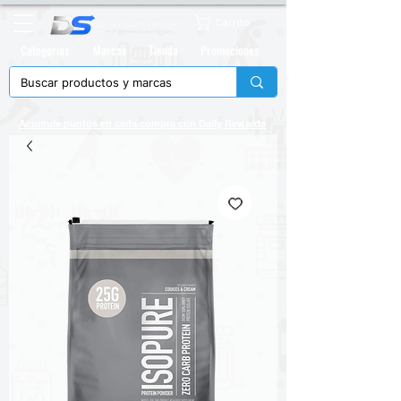
Carrito
Categorias
Marcas
Tienda
Promociones
Acumula puntos en cada compra con
Daily Rewards