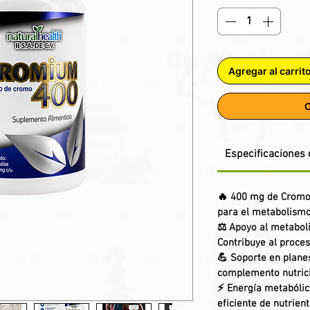
Agregar al carrit
C
Especificaciones 
🔥
400 mg de Cromo
para el metabolismo
⚖️
Apoyo al metabol
Contribuye al proce
💪
Soporte en plane
complemento nutrici
⚡
Energía metabólic
eficiente de nutrient