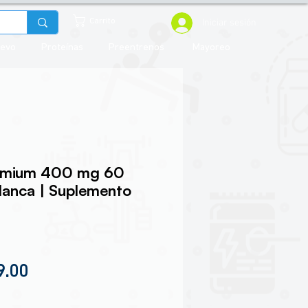
Iniciar sesión
Carrito
uevo
Proteínas
Preentrenos
Mayoreo
omium 400 mg 60
lanca | Suplemento
io
Precio de oferta
9.00