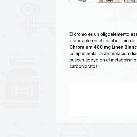
El cromo es un oligoelemento e
importante en el metabolismo de 
Chromium 400 mg Línea Blan
complementar la alimentación di
buscan apoyo en el metabolismo de
carbohidratos.
Este suplemento puede ser útil c
acompañado de una alimentación eq
Su presentación de 60 cápsulas l
conveniente para el uso continuo
Gracias a su práctica presentaci
la rutina diaria.