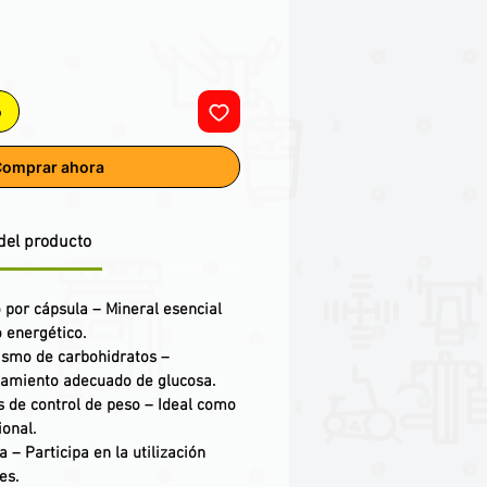
o
omprar ahora
del producto
 por cápsula
– Mineral esencial
 energético.
ismo de carbohidratos
–
samiento adecuado de glucosa.
s de control de peso
– Ideal como
onal.
a
– Participa en la utilización
es.