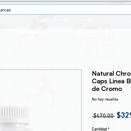
Ofertas Flash
Sigue comprando
Marcas
Comprar de n
Acumula puntos en cada compra con
Daily Rewards
Encabezado 1
Natural Chr
Caps Linea B
de Cromo
No hay reseñas
Prec
$32
 $470.00 
Cantidad
*