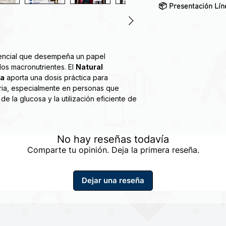
📦
Presentación Lín
sencial que desempeña un papel
los macronutrientes. El
Natural
ca
aporta una dosis práctica para
aria, especialmente en personas que
 la glucosa y la utilización eficiente de
omo parte de un estilo de vida saludable,
No hay reseñas todavía
uilibrada y actividad física regular.
Comparte tu opinión. Deja la primera reseña.
o convierte en una opción accesible y
.
Dejar una reseña
ón en cápsulas, es fácil de integrar en