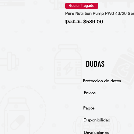
Recien llegado
Pure Nutrition Pump PWO 40/20 Ser
Precio
Precio de oferta
$589.00
$680.00
DUDAS
Proteccion de datos
Envios
Pagos
Disponibilidad
Devoluciones