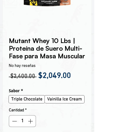
Encabezado 1
Mutant Whey 10 Lbs |
Proteína de Suero Multi-
Fase para Masa Muscular
No hay reseñas
Precio
Precio de oferta
$2,049.00
 $2,400.00 
Sabor
*
Triple Chocolate
Vainilla Ice Cream
Cantidad
*