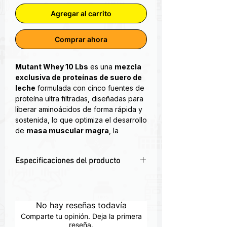
Agregar al carrito
Comprar ahora
Mutant Whey 10 Lbs
es una
mezcla
exclusiva de proteínas de suero de
leche
formulada con cinco fuentes de
proteína ultra filtradas, diseñadas para
liberar aminoácidos de forma rápida y
sostenida, lo que optimiza el desarrollo
de
masa muscular magra
, la
recuperación post-entrenamiento
y
el
rendimiento físico
.
Especificaciones del producto
Cada scoop aporta:
22 g de proteína
de suero de
🏋️
10 Lbs de proteína de suero de
liberación secuencial
leche multi-etapa
BCAAs naturales
y aminoácidos
💪
22 g de proteína por scoop
para
No hay reseñas todavía
esenciales
ganancia de masa muscular
Mezcla instantánea, sin grumos y
Comparte tu opinión. Deja la primera
🔁
Absorción rápida y prolongada
reseña.
con 5
con
sabores intensos y