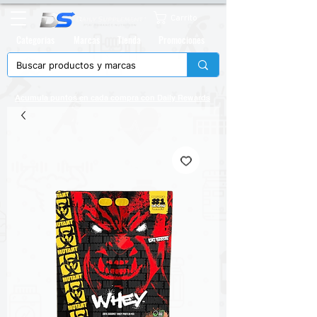
Carrito
Categorias
Marcas
Tienda
Promociones
Acumula puntos en cada compra con
Daily Rewards