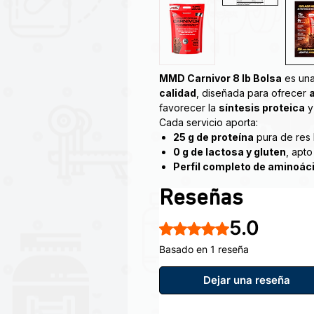
MMD Carnivor 8 lb Bolsa
es una
calidad
, diseñada para ofrecer
favorecer la
síntesis proteica
Cada servicio aporta:
25 g de proteína
pura de res 
0 g de lactosa y gluten
, apto
Perfil completo de aminoác
Fácil disolución
sin grumos ni
Reseñas
Carnivor™ es el primer aislado d
sabe que los culturistas y atlet
5.0
de carne de vacuno para ayudar a
Obtuvo 5 de 5 estrellas.
El poder de la construcción mus
Basado en 1 reseña
negarse. Pregunte a cualquier cul
mayores ganancias musculares y 
Dejar una reseña
vacuno. Ahora, gracias al desarr
vacuna dónde se ha puesto toda l
posible.