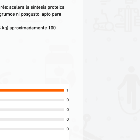
prés
: acelera la síntesis proteica
 grumos ni posgusto, apto para
63 kg) aproximadamente 100
1
0
0
0
0