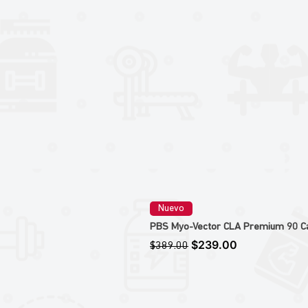
Nuevo
PBS Myo-Vector CLA Premium 90 Caps
Precio
Precio de oferta
$239.00
$389.00