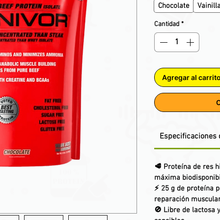
Chocolate
Vainill
Cantidad
*
Agregar al carrit
C
Especificaciones 
🥩
Proteína de res h
máxima biodisponibi
⚡
25 g de proteína
p
reparación muscula
🚫
Libre de lactosa 