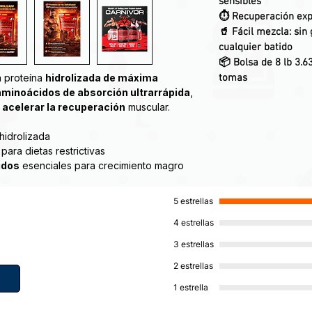
sensibles
⏱️
Recuperación ex
🥤
Fácil mezcla
: sin
cualquier batido
📦
Bolsa de 8 lb 3.
 proteína
hidrolizada de máxima
tomas
aminoácidos de absorción ultrarrápida
,
y
acelerar la recuperación
muscular.
hidrolizada
 para dietas restrictivas
idos
esenciales para crecimiento magro
 posgusto residual
e proteína de carne. Desde hace tiempo se
5 estrellas
as de fuerza consumen grandes cantidades
4 estrellas
 construir músculo y aumentar su fuerza.
cular de la carne de vacuno no puede
3 estrellas
turista y ellos le dirán que hacen sus
2 estrellas
sentir su fuerte cuando comen carne de
ollo de una avanzada proteína de carne
1 estrella
a bioingeniería en el asador esto es