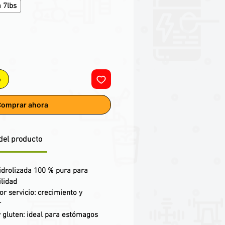
a 7lbs
o
omprar ahora
del producto
idrolizada 100 % pura
para
lidad
or servicio: crecimiento y
r
y gluten
: ideal para estómagos